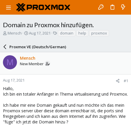
Domain zu Proxmox hinzufügen.
T
S
T
Mensch
Aug 17, 2021
domain
help
proxmox
h
t
a
r
a
g
Proxmox VE (Deutsch/German)
e
r
s
a
t
Mensch
d
d
M
New Member
s
a
t
t
a
e
r
Aug 17, 2021
#1
t
Hallo,
e
Ich bin ein totaler Anfänger in Thema virtualisierung und Proxmox.
r
Ich habe mir eine Domain gekauft und nun möchte ich das mein
Proxmox server über diese domain erreichbar ist, die ports sind
freigegeben und ich kann aus dem Internet auf ihn zugreifen. Wie
"füge" ich jetzt die Domain hinzu ?