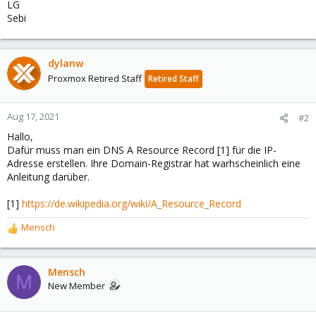
LG
Sebi
dylanw
Proxmox Retired Staff
Retired Staff
Aug 17, 2021
#2
Hallo,
Dafür muss man ein DNS A Resource Record [1] für die IP-
Adresse erstellen. Ihre Domain-Registrar hat warhscheinlich eine
Anleitung darüber.
[1]
https://de.wikipedia.org/wiki/A_Resource_Record
Mensch
R
e
a
c
Mensch
M
t
New Member
i
o