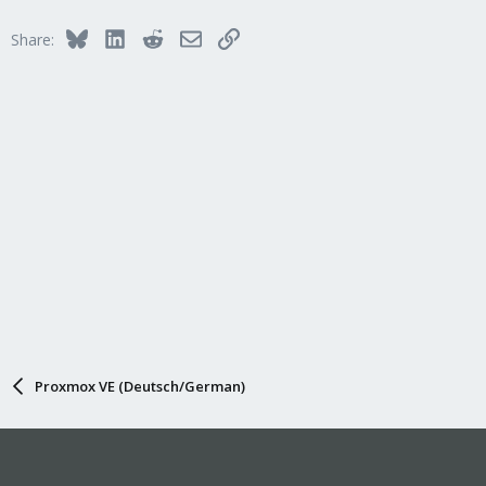
Bluesky
LinkedIn
Reddit
Email
Link
Share:
Proxmox VE (Deutsch/German)