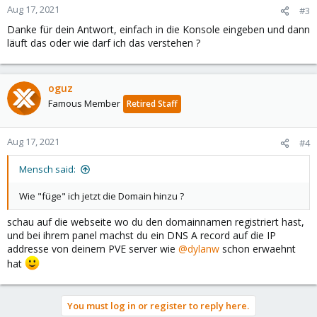
n
Aug 17, 2021
#3
s
Danke für dein Antwort, einfach in die Konsole eingeben und dann
:
läuft das oder wie darf ich das verstehen ?
oguz
Famous Member
Retired Staff
Aug 17, 2021
#4
Mensch said:
Wie "füge" ich jetzt die Domain hinzu ?
schau auf die webseite wo du den domainnamen registriert hast,
und bei ihrem panel machst du ein DNS A record auf die IP
addresse von deinem PVE server wie
@dylanw
schon erwaehnt
hat
You must log in or register to reply here.