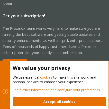
About
Get your subscription!
The Proxmox team works very hard to make sure you are
running the best software and getting stable updates and
security enhancements, as well as quick enterprise support.
Tens of thousands of happy customers have a Proxmox
subscription. Get yours easily in our online shop.
Buy now!
We value your privacy
We use essential
cookies
to make this site work, and
optional cookies to enhance your experience.
Cookies
Proxmox Support Forum - Light Mode
See further information and configure your preferences
Contact us
Terms and rules
Privacy policy
Help
Home
R
S
Accept all cookies
S
®
Community platform by XenForo
© 2010-2026 XenForo Ltd.