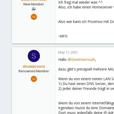
Ich frag mal wieder was ^^
e
New Member
Also, ich habe einen Homeserver w
r
Apr 7, 2021
14
Also wie kann ich Proxmox mit Do
0
1
-MFG
50
May 11, 2021
S
Hallo
@Gewinnernoah
,
showiproute
dazu gibt's prinzipiell mehrere Mö
Renowned Member
Mar 11, 2020
Wenn du von einem reinen LAN Se
670
1) Du hast einen DNS Server, den
2) Jeder deiner Freunde trägt in se
49
68
38
Wenn du von einem Internetfähige
Irgendwo musst du eine Domaine n
Austria
Dort muss jedenfalls deine IP-Ad