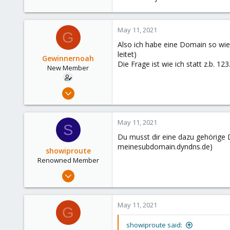
May 11, 2021
G
Also ich habe eine Domain so wie 
leitet)
Gewinnernoah
Die Frage ist wie ich statt z.b. 
New Member
Apr 7, 2021
14
0
May 11, 2021
S
1
Du musst dir eine dazu gehörige
50
meinesubdomain.dyndns.de)
showiproute
Renowned Member
Mar 11, 2020
670
49
May 11, 2021
G
68
38
showiproute said: