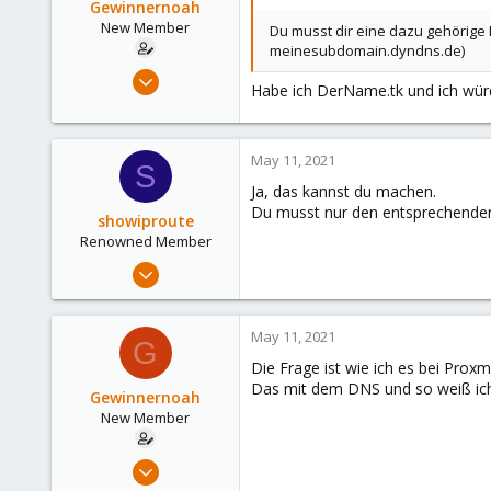
Gewinnernoah
Austria
New Member
Du musst dir eine dazu gehörige
meinesubdomain.dyndns.de)
Apr 7, 2021
Habe ich DerName.tk und ich wü
14
0
1
May 11, 2021
S
50
Ja, das kannst du machen.
Du musst nur den entsprechenden 
showiproute
Renowned Member
Mar 11, 2020
670
49
May 11, 2021
G
68
Die Frage ist wie ich es bei Prox
38
Das mit dem DNS und so weiß ic
Gewinnernoah
Austria
New Member
Apr 7, 2021