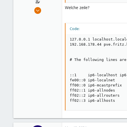
Welche zeile?
Apr 7, 2021
14
0
Code:
1
50
127.0.0.1 localhost.local
192.168.178.44 pve.fritz.b
# The following lines are
::1     ip6-localhost ip6
fe00::0 ip6-localnet

ff00::0 ip6-mcastprefix

ff02::1 ip6-allnodes

ff02::2 ip6-allrouters

ff02::3 ip6-allhosts