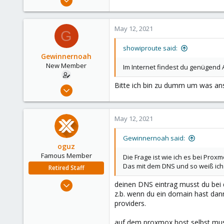
670
49
May 12, 2021
G
68
38
showiproute said:
Gewinnernoah
Austria
New Member
Im Internet findest du genügend 
Bitte ich bin zu dumm um was ans
Apr 7, 2021
14
0
May 12, 2021
1
50
Gewinnernoah said:
oguz
Famous Member
Die Frage ist wie ich es bei Prox
Das mit dem DNS und so weiß ich
Retired Staff
Nov 19, 2018
deinen DNS eintrag musst du bei
z.b. wenn du ein domain hast da
5,207
providers.
850
118
auf dem proxmox host selbst musst