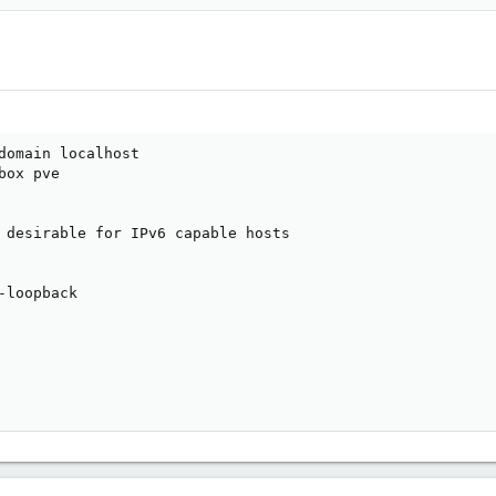
domain localhost

ox pve

 desirable for IPv6 capable hosts

-loopback
