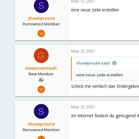
May 12, 2021
S
eine neue zeile erstellen
showiproute
Renowned Member
Mar 11, 2020
670
49
May 12, 2021
G
68
38
showiproute said:
Gewinnernoah
Austria
New Member
eine neue zeile erstellen
Schick mir einfach das Endergebni
Apr 7, 2021
14
0
May 12, 2021
S
1
Im Internet findest du genügend A
50
showiproute
Renowned Member
Mar 11, 2020