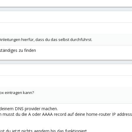
Anleitungen hierfür, dass du das selbst durchführst.
tändiges zu finden
mox eintragen kann?
 deinem DNS provider machen.
nn musst du die A oder AAAA record auf deine home-router IP addres
 du jetzt nichts aendern bis das funktioniert.