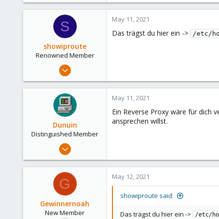
14
0
May 11, 2021
S
1
Das trägst du hier ein ->
/etc/h
50
showiproute
Renowned Member
Mar 11, 2020
670
49
May 11, 2021
68
Ein Reverse Proxy wäre für dich 
38
ansprechen willst.
Dunuin
Austria
Distinguished Member
Jun 30, 2020
14,795
4,874
May 12, 2021
G
290
Germany
showiproute said:
Gewinnernoah
New Member
Das trägst du hier ein ->
/etc/ho