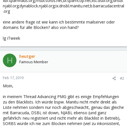
xbl.spamhaus.org;rhsbl.sorbs.net;bl.spamcop.net;list.dsbl.org;dnsbl.
njabl.org;dynablock.njabl.org;ix.dnsbl.manitu.net;b.barracudacentral
.org
eine andere frage ist wie kann ich bestimmte mailserver oder
domains für alle Blocken? also von hand?
lg iTweek
heutger
H
Famous Member
Feb 17, 2019
#2
Moin,
in meinem Thread Advancing PMG gibt es einige Empfehlungen
zu den Blacklists. Ich würde bspw. Manitu nicht mehr direkt als
Liste nehmen sondern nur noch abgeschwächt, genau das gleiche
mit Barracuda, DSBL ist down, NJABL ebenso (und ganz
gefährlich: neu registriert und nicht mehr als Blacklist in Betrieb),
SORBS würde ich nie zum Blocken nehmen (viel zu inkonsistent,