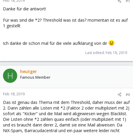
Feb 18, 2019
#5
s
Danke für die antwort!
:
Für was sind die *2? Threshold was ist das? momentan ist es auf
1 gestellt
Ich danke dir schon mal für die viele aufklärung von dir
Last edited:
Feb 18, 2019
heutger
H
Famous Member
Feb 18, 2019
#6
Das ist genau das Thema mit dem Threshold, daher muss der auf
2. Dann zählen alle Listen mit *2 (Faktor 2 oder multipliziert mit 2)
sofort als "Kicker" und die Mail wird abgewiesen wegen Blacklist.
Die Listen ohne *2 zählen quasi einfach (oder multipliziert mit 1)
und es braucht dann derer 2, damit sie eine Mail abweisen. Da
NiX-Spam, Barracudacentral und ein paar weitere leider nicht