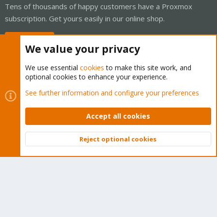
Tens of thousands of happy customers have a Proxmox
subscription. Get yours easily in our online shop.
Buy now!
We value your privacy
We use essential
cookies
to make this site work, and
optional cookies to enhance your experience.
Cookies
Proxmox Support Forum - Light Mode
See further information and configure your preferences
Contact us
Terms and rules
Privacy policy
Help
Home
R
S
Accept all cookies
S
®
Community platform by XenForo
© 2010-2026 XenForo Ltd.
Reject optional cookies
Top
Bott