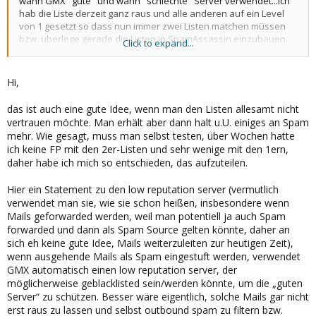
wann GMX "gute" und wann "schlechte" Server verwendet...ich
hab die Liste derzeit ganz raus und alle anderen auf ein Level
von 1 gesetzt so dass nun immer zwei Listen matchen müssen
bzw. überlege gerade die Listen in SpamAssassin einzubauen.
Click to expand...
Oli
Hi,
das ist auch eine gute Idee, wenn man den Listen allesamt nicht
vertrauen möchte. Man erhält aber dann halt u.U. einiges an Spam
mehr. Wie gesagt, muss man selbst testen, über Wochen hatte
ich keine FP mit den 2er-Listen und sehr wenige mit den 1ern,
daher habe ich mich so entschieden, das aufzuteilen.
Hier ein Statement zu den low reputation server (vermutlich
verwendet man sie, wie sie schon heißen, insbesondere wenn
Mails geforwarded werden, weil man potentiell ja auch Spam
forwarded und dann als Spam Source gelten könnte, daher an
sich eh keine gute Idee, Mails weiterzuleiten zur heutigen Zeit),
wenn ausgehende Mails als Spam eingestuft werden, verwendet
GMX automatisch einen low reputation server, der
möglicherweise geblacklisted sein/werden könnte, um die „guten
Server“ zu schützen. Besser wäre eigentlich, solche Mails gar nicht
erst raus zu lassen und selbst outbound spam zu filtern bzw.