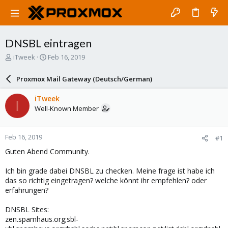
DNSBL eintragen
T
S
iTweek
Feb 16, 2019
h
t
r
a
Proxmox Mail Gateway (Deutsch/German)
e
r
a
t
iTweek
I
d
d
Well-Known Member
s
a
t
t
a
e
Feb 16, 2019
#1
r
t
Guten Abend Community.
e
r
Ich bin grade dabei DNSBL zu checken. Meine frage ist habe ich
das so richtig eingetragen? welche könnt ihr empfehlen? oder
erfahrungen?
DNSBL Sites:
zen.spamhaus.org;sbl-