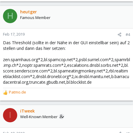
heutger
H
Famous Member
Feb 17, 2019
#4
Das Threshold (sollte in der Nähe in der GUI einstellbar sein) auf 2
stellen und dann das hier setzen:
zen.spamhaus.org*2,bl.spamcop.net*2,psbl.surriel.com*2,spamrbl
.imp.ch*2,noptr.spamrats.com*2,escalations.dnsbl.sorbs.net*2,bl.
score.senderscore.com*2,bl.spameatingmonkey.net*2,rbl.realtim
eblacklist.com*2,dnsbl.dronebl.org*2,ix.dnsbl.manitu.net,b.barracu
dacentral.org,truncate.gbudb.net,bl.blocklist.de
Patmo.de
R
e
a
c
iTweek
I
t
Well-Known Member
i
o
n