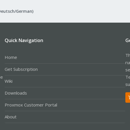
Deutsch/German)
Quick Navigation
G
Th
Home
ru
Get Subscription
se
le
Te
Wiki
su
Downloads
Proxmox Customer Portal
About