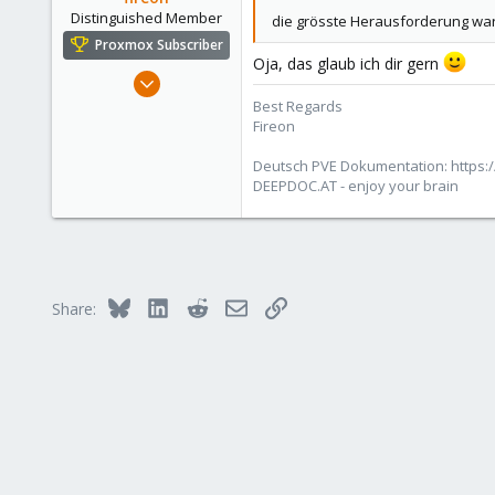
www.wombat.ch
Distinguished Member
die grösste Herausforderung wa
Proxmox Subscriber
Oja, das glaub ich dir gern
Oct 25, 2010
4,660
Best Regards
Fireon
591
183
Deutsch PVE Dokumentation: https:/
Austria/Graz
DEEPDOC.AT - enjoy your brain
deepdoc.at
Bluesky
LinkedIn
Reddit
Email
Link
Share: