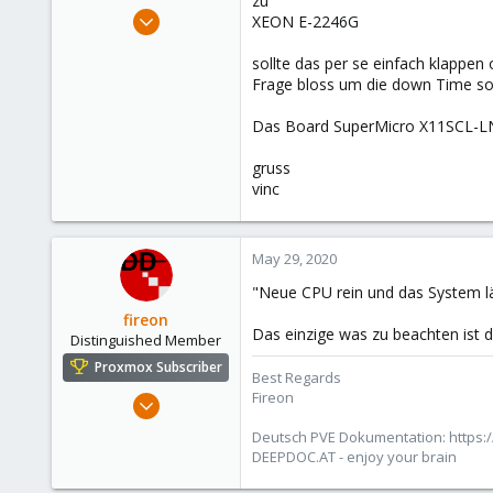
zu
e
May 4, 2014
XEON E-2246G
r
827
sollte das per se einfach klapp
34
Frage bloss um die down Time so 
93
suisse
Das Board SuperMicro X11SCL-LN4
www.wombat.ch
gruss
vinc
May 29, 2020
"Neue CPU rein und das System lä
fireon
Das einzige was zu beachten ist 
Distinguished Member
Proxmox Subscriber
Best Regards
Fireon
Oct 25, 2010
4,660
Deutsch PVE Dokumentation: https:/
591
DEEPDOC.AT - enjoy your brain
183