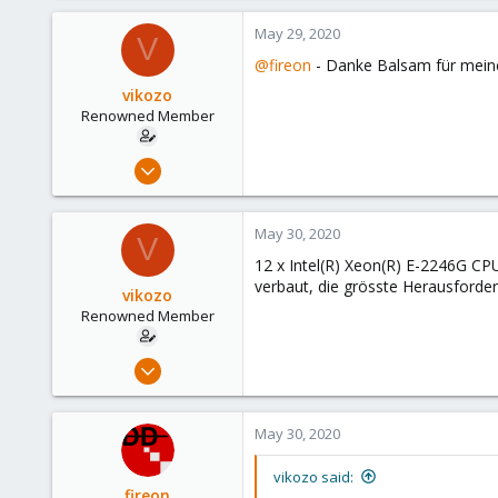
Austria/Graz
May 29, 2020
V
deepdoc.at
@fireon
- Danke Balsam für meine 
vikozo
Renowned Member
May 4, 2014
827
34
May 30, 2020
V
93
12 x Intel(R) Xeon(R) E-2246G CP
suisse
verbaut, die grösste Herausford
vikozo
www.wombat.ch
Renowned Member
May 4, 2014
827
34
May 30, 2020
93
suisse
vikozo said:
fireon