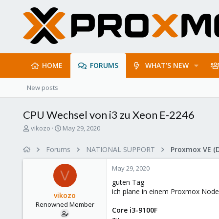
HOME
FORUMS
WHAT'S NEW
New posts
CPU Wechsel von i3 zu Xeon E-2246
T
S
vikozo
May 29, 2020
h
t
r
a
Forums
NATIONAL SUPPORT
Proxmox VE (
e
r
a
t
May 29, 2020
d
d
V
s
a
guten Tag
t
t
ich plane in einem Proxmox Nod
vikozo
a
e
Renowned Member
r
Core i3-9100F
t