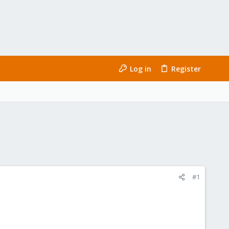
Log in
Register
#1