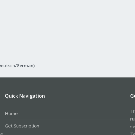
Deutsch/German)
Quick Navigation
G
Th
Home
ru
Get Subscription
se
le
Te