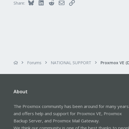
Bluesky
LinkedIn
Reddit
Email
Link
Share:
Forums
NATIONAL SUPPORT
Proxmox VE (
About
The Proxmox community has been around for many years
and offers help and support for Proxmox VE, Proxmox
Backup Server, and Proxmox Mail Gateway.
We think our community is one of the best thanks to peop