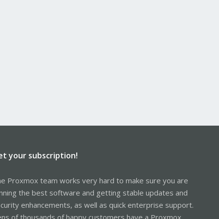
et your subscription!
e Proxmox team works very hard to make sure you are
nning the best software and getting stable updates and
curity enhancements, as well as quick enterprise support.
ns of thousands of happy customers have a Proxmox