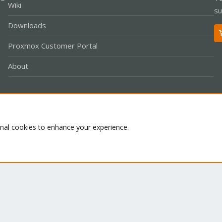
Wiki
su
Downloads
Proxmox Customer Portal
About
Co
onal cookies to enhance your experience.