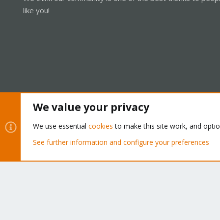
like you!
We value your privacy
Cookies
Proxmox Support Forum - Light Mode
We use essential
cookies
to make this site work, and opti
See further information and configure your preferences
®
Community platform by XenForo
© 2010-2026 XenForo Ltd.