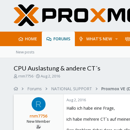
HOME
FORUMS
WHAT'S NEW
New posts
CPU Auslastung & andere CT´s
T
S
rnm7756
Aug 2, 2016
h
t
r
a
Forums
NATIONAL SUPPORT
Proxmox VE (
e
r
a
t
Aug 2, 2016
d
d
R
s
a
Hallo ich habe eine Frage,
t
t
rnm7756
a
e
ich habe mehrere CT´s auf meinem
New Member
r
t