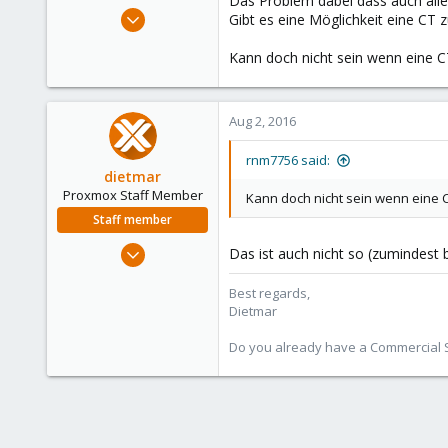
Das Problem dabei dass auch alle
e
Feb 11, 2016
Gibt es eine Möglichkeit eine CT zu
r
20
Kann doch nicht sein wenn eine CT
0
1
25
Aug 2, 2016
rnm7756 said:
dietmar
Proxmox Staff Member
Kann doch nicht sein wenn eine C
Staff member
Apr 28, 2005
Das ist auch nicht so (zumindest
17,302
Best regards,
734
Dietmar
253
Austria
Do you already have a Commercial Su
www.proxmox.com