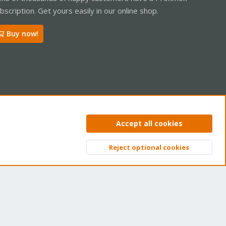
bscription. Get yours easily in our online shop.
Buy now!
ntact us
Terms and rules
Privacy policy
Help
Home
R
Accept all cookies
S
S
Reject optional cookies
Top
Bott