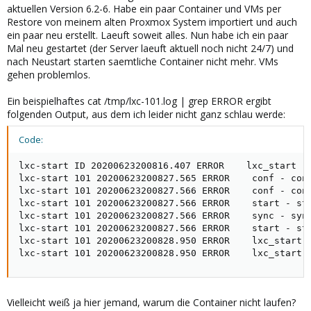
aktuellen Version 6.2-6. Habe ein paar Container und VMs per
Restore von meinem alten Proxmox System importiert und auch
ein paar neu erstellt. Laeuft soweit alles. Nun habe ich ein paar
Mal neu gestartet (der Server laeuft aktuell noch nicht 24/7) und
nach Neustart starten saemtliche Container nicht mehr. VMs
gehen problemlos.
Ein beispielhaftes cat /tmp/lxc-101.log | grep ERROR ergibt
folgenden Output, aus dem ich leider nicht ganz schlau werde:
Code:
lxc-start ID 20200623200816.407 ERROR    lxc_start - 
lxc-start 101 20200623200827.565 ERROR    conf - conf
lxc-start 101 20200623200827.566 ERROR    conf - conf
lxc-start 101 20200623200827.566 ERROR    start - sta
lxc-start 101 20200623200827.566 ERROR    sync - sync
lxc-start 101 20200623200827.566 ERROR    start - sta
lxc-start 101 20200623200828.950 ERROR    lxc_start -
lxc-start 101 20200623200828.950 ERROR    lxc_start 
Vielleicht weiß ja hier jemand, warum die Container nicht laufen?