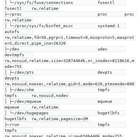
│ └─/sys/fs/fuse/connections          fusectl    
fusectl    rw,relatime

├─/proc                               proc       proc       
rw,relatime

│ └─/proc/sys/fs/binfmt_misc          systemd-1  
autofs     
rw,relatime,fd=50,pgrp=1,timeout=0,minproto=5,maxprot
o=5,direct,pipe_ino=26320

├─/dev                                udev       
devtmpfs   
rw,nosuid,relatime,size=32874464k,nr_inodes=8218616,m
ode=755

│ ├─/dev/pts                          devpts     
devpts     
rw,nosuid,noexec,relatime,gid=5,mode=620,ptmxmode=000

│ ├─/dev/shm                          tmpfs      
tmpfs      rw,nosuid,nodev

│ ├─/dev/mqueue                       mqueue     
mqueue     rw,relatime

│ └─/dev/hugepages                    hugetlbfs  
hugetlbfs  rw,relatime,pagesize=2M

├─/run                                tmpfs      
tmpfs      
rw,nosuid,noexec,relatime,size=6586440k,mode=755
