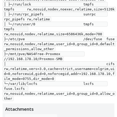
│ ├─/run/lock                         tmpfs      
tmpfs      rw,nosuid,nodev,noexec,relatime,size=5120k

│ ├─/run/rpc_pipefs                   sunrpc     
rpc_pipefs rw,relatime

│ └─/run/user/0                       tmpfs      
tmpfs      
rw,nosuid,nodev,relatime,size=6586436k,mode=700

├─/etc/pve                            /dev/fuse  fuse       
rw,nosuid,nodev,relatime,user_id=0,group_id=0,default
_permissions,allow_other

├─/mnt/pve/NAS4Free-Proxmox           
//192.168.178.10/Proxmox-SMB

│                                                cifs       
rw,relatime,vers=3.0,cache=strict,username=colgrim,ui
d=0,noforceuid,gid=0,noforcegid,addr=192.168.178.10,f
ile_mode=0755,dir_mode=0

└─/var/lib/lxcfs                      lxcfs      
fuse.lxcfs 
rw,nosuid,nodev,relatime,user_id=0,group_id=0,allow_o
Attachments