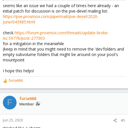
seems like an issue we had a couple of times here already - an
initial patch for discussion is on the pve-devel mailing list:
https://pve.proxmox.com/pipermail/pve-devel/2020-
June/043985.html
check
https://forum.proxmox.com/threads/update-broke-
lxc.59776/post-277303
for a mitigation in the meanwhile
(keep in mind that you might need to remove the 'dev'folders and
empty subvolume folders that might be around on your pool's
mountpoint
I hope this helps!
furia666
R
e
a
c
furia666
F
t
Member
i
o
n
Jun 25, 2020
#5
s