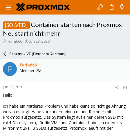
Container starten nach Proxmox
[SOLVED]
Neustart nicht mehr
T
S
furia666
Jun 23, 2020
h
t
r
a
Proxmox VE (Deutsch/German)
e
r
a
t
furia666
F
d
d
Member
s
a
t
t
a
e
Jun 23, 2020
#1
r
t
Hallo,
e
r
ich habe ein mittleres Problem und habe keine so richtige Ahnung,
woran es liegt. Habe vor kurzem einen neuen Rechner mit
Proxmox aufgesetzt. Das System liegt auf einer kleinen SSD mit
ext4 Dateisystem, für die VMs und Container habe ich einen zfs-
Mirror mit 2x1TB SSDs aufgesetzt. Proxmox laeuft mit der