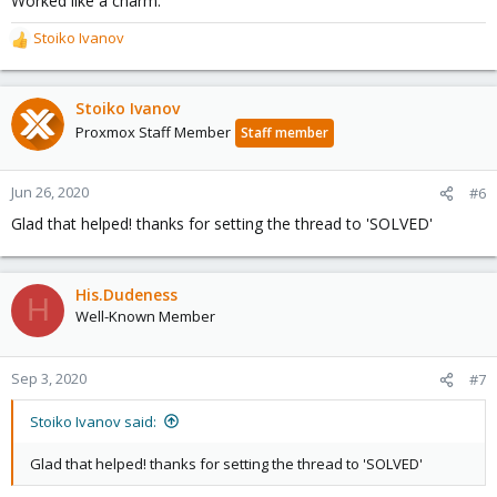
Worked like a charm.
:
Stoiko Ivanov
R
e
a
c
Stoiko Ivanov
t
Proxmox Staff Member
Staff member
i
o
n
Jun 26, 2020
#6
s
Glad that helped! thanks for setting the thread to 'SOLVED'
:
His.Dudeness
H
Well-Known Member
Sep 3, 2020
#7
Stoiko Ivanov said:
Glad that helped! thanks for setting the thread to 'SOLVED'