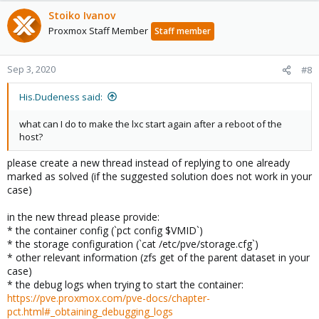
Stoiko Ivanov
Proxmox Staff Member
Staff member
Sep 3, 2020
#8
His.Dudeness said:
what can I do to make the lxc start again after a reboot of the
host?
please create a new thread instead of replying to one already
marked as solved (if the suggested solution does not work in your
case)
in the new thread please provide:
* the container config (`pct config $VMID`)
* the storage configuration (`cat /etc/pve/storage.cfg`)
* other relevant information (zfs get of the parent dataset in your
case)
* the debug logs when trying to start the container:
https://pve.proxmox.com/pve-docs/chapter-
pct.html#_obtaining_debugging_logs