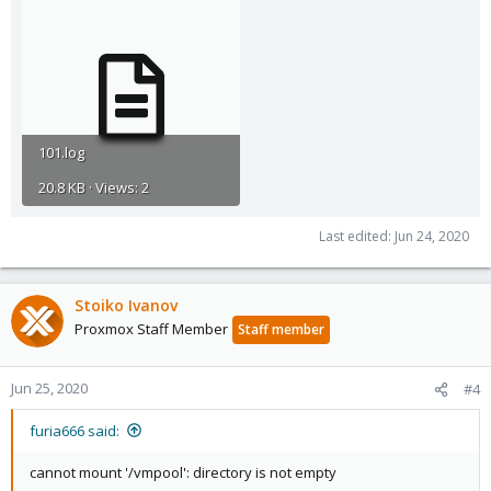
101.log
20.8 KB · Views: 2
Last edited:
Jun 24, 2020
Stoiko Ivanov
Proxmox Staff Member
Staff member
Jun 25, 2020
#4
furia666 said:
cannot mount '/vmpool': directory is not empty