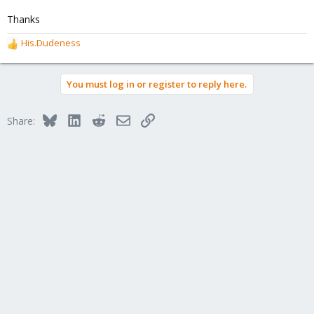
Thanks
His.Dudeness
R
e
a
You must log in or register to reply here.
c
t
i
Bluesky
LinkedIn
Reddit
Email
Link
Share:
o
n
s
: