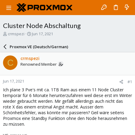
Cluster Node Abschaltung
T
S
crmspezi
Jun 17, 2021
h
t
r
a
Proxmox VE (Deutsch/German)
e
r
a
t
crmspezi
C
d
d
Renowned Member
s
a
t
t
a
e
Jun 17, 2021
#1
r
t
Ich plane 3 Pve's mit ca. 1TB Ram aus einem 11 Node Cluster
e
temporär für 6 Monate herunterzufahren weil diese erst im Winter
r
wieder gebraucht werden. Mir gefällt allerdings auch nicht das
rote X das einem erstmal Angst macht. Ausser dem
Schönheitsfehler, was könnte mir passieren? Geil wäre seitens
Proxmox eine Standby Funktion ohne den Node herausnehmen
zu müssen.