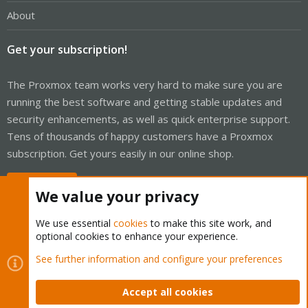
About
Get your subscription!
The Proxmox team works very hard to make sure you are
running the best software and getting stable updates and
security enhancements, as well as quick enterprise support.
Tens of thousands of happy customers have a Proxmox
subscription. Get yours easily in our online shop.
Buy now!
We value your privacy
We use essential
cookies
to make this site work, and
optional cookies to enhance your experience.
Cookies
Proxmox Support Forum - Light Mode
See further information and configure your preferences
Contact us
Terms and rules
Privacy policy
Help
Home
R
S
Accept all cookies
S