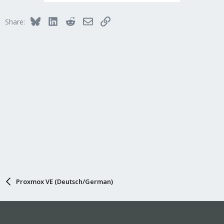
Bluesky
LinkedIn
Reddit
Email
Link
Share:
Proxmox VE (Deutsch/German)