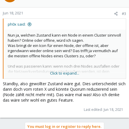
Jun 18, 2021
#3
ph0x said:
Nun ja, welchen Zustand kann ein Node in einem Cluster sinnvoll
haben? Online oder offline, würd ich sagen.
Was bringt dir ein Icon für einen Node, der offline ist, aber
irgendwann wieder online sein wird? Das trifft ja vermutlich auf
die meisten offline Nodes eines Clusters zu, oder?
Und was passieren kann: wenn noch drei Nodes ausfallen oder
die Netzwerkverbindungen unterbrochen werden, ist dein
Click to expand...
Quorum weg. De facto also eigentlich nichts.
Standby, also gewollter Zustand wäre gut. Dies unterscheidet sich
dann doch vom roten X und könnte Quorum reduzierend sein
(Node zählt nicht mehr mit). Das wäre mal was! Also ich denke
das wäre sehr wohl ein gutes Feature.
Last edited:
Jun 18, 2021
You must log in or register to reply here.