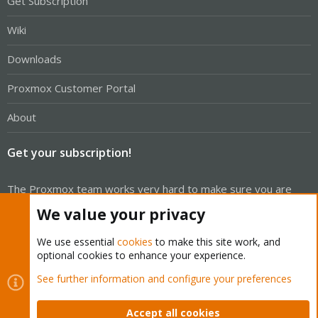
Get Subscription
Wiki
Downloads
Proxmox Customer Portal
About
Get your subscription!
The Proxmox team works very hard to make sure you are
running the best software and getting stable updates and
We value your privacy
security enhancements, as well as quick enterprise support.
Tens of thousands of happy customers have a Proxmox
We use essential
cookies
to make this site work, and
optional cookies to enhance your experience.
subscription. Get yours easily in our online shop.
See further information and configure your preferences
Buy now!
Accept all cookies