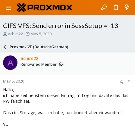
CIFS VFS: Send error in SessSetup = -13
T
S
achim22
May 5, 2020
h
t
r
a
Proxmox VE (Deutsch/German)
e
r
a
t
achim22
A
d
d
Renowned Member
s
a
t
t
a
e
May 5, 2020
#1
r
t
Hallo,
e
ich habe seit neustem diesen Eintrag im Log und dachte das das
r
PW falsch sei.
Das cifs Storage, was ich habe, funktioniert aber einwandfrei!
VG