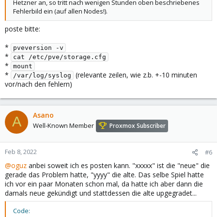
Hetzner an, so tritt nach wenigen Stunden oben beschriebenes
Fehlerbild ein (auf allen Nodes!).
poste bitte:
*
pveversion -v
*
cat /etc/pve/storage.cfg
*
mount
*
(relevante zeilen, wie z.b. +-10 minuten
/var/log/syslog
vor/nach den fehlern)
Asano
A
Well-Known Member
Proxmox Subscriber
Feb 8, 2022
#6
@oguz
anbei soweit ich es posten kann. "xxxxx" ist die "neue" die
gerade das Problem hatte, "yyyy" die alte. Das selbe Spiel hatte
ich vor ein paar Monaten schon mal, da hatte ich aber dann die
damals neue gekündigt und stattdessen die alte upgegradet...
Code: