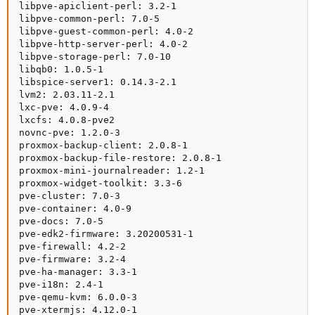
libpve-apiclient-perl: 3.2-1

libpve-common-perl: 7.0-5

libpve-guest-common-perl: 4.0-2

libpve-http-server-perl: 4.0-2

libpve-storage-perl: 7.0-10

libqb0: 1.0.5-1

libspice-server1: 0.14.3-2.1

lvm2: 2.03.11-2.1

lxc-pve: 4.0.9-4

lxcfs: 4.0.8-pve2

novnc-pve: 1.2.0-3

proxmox-backup-client: 2.0.8-1

proxmox-backup-file-restore: 2.0.8-1

proxmox-mini-journalreader: 1.2-1

proxmox-widget-toolkit: 3.3-6

pve-cluster: 7.0-3

pve-container: 4.0-9

pve-docs: 7.0-5

pve-edk2-firmware: 3.20200531-1

pve-firewall: 4.2-2

pve-firmware: 3.2-4

pve-ha-manager: 3.3-1

pve-i18n: 2.4-1

pve-qemu-kvm: 6.0.0-3

pve-xtermjs: 4.12.0-1
