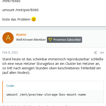
/mnt/?BX60
returned 0xc000006d STATUS_LOGON_FAILURE
May 5 18:08:20 pve kernel: [11940379.997436] CIFS VFS: Send error
umount /mnt/pve/BX60
in SessSetup = -13
May 5 18:08:22 pve kernel: [11940382.021663] CIFS VFS: Free
previous auth_key.response = 0000000043e263ec
löste das Problem
May 5 18:08:22 pve kernel: [11940382.033557] Status code
returned 0xc000006d STATUS_LOGON_FAILURE
May 5 18:08:22 pve kernel: [11940382.033560] CIFS VFS: Send error
Asano
in SessSetup = -13
A
Well-Known Member
May 5 18:08:22 pve kernel: [11940382.033939] CIFS VFS: Free
Proxmox Subscriber
previous auth_key.response = 0000000043e263ec
May 5 18:08:22 pve kernel: [11940382.045505] Status code
Feb 8, 2022
returned 0xc000006d STATUS_LOGON_FAILURE
#4
May 5 18:08:22 pve kernel: [11940382.045509] CIFS VFS: Send error
Stand heute ist das scheinbar immernoch reproduzierbar: schließe
in SessSetup = -13
ich eine neue Hetzner Storagebox an ein Cluster bei Hetzner an,
so tritt nach wenigen Stunden oben beschriebenes Fehlerbild ein
(auf allen Nodes!).
Code:
umount /mnt/pve/new-storage-box-mount-name