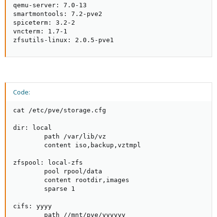
qemu-server: 7.0-13

smartmontools: 7.2-pve2

spiceterm: 3.2-2

vncterm: 1.7-1

zfsutils-linux: 2.0.5-pve1
Code:
cat /etc/pve/storage.cfg

dir: local

        path /var/lib/vz

        content iso,backup,vztmpl

zfspool: local-zfs

        pool rpool/data

        content rootdir,images

        sparse 1

cifs: yyyy

        path //mnt/pve/yyyyyy
