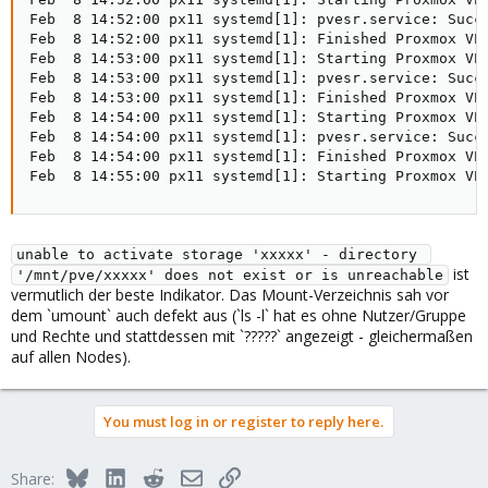
Feb  8 14:52:00 px11 systemd[1]: pvesr.service: Succe
Feb  8 14:52:00 px11 systemd[1]: Finished Proxmox VE 
Feb  8 14:53:00 px11 systemd[1]: Starting Proxmox VE 
Feb  8 14:53:00 px11 systemd[1]: pvesr.service: Succe
Feb  8 14:53:00 px11 systemd[1]: Finished Proxmox VE 
Feb  8 14:54:00 px11 systemd[1]: Starting Proxmox VE 
Feb  8 14:54:00 px11 systemd[1]: pvesr.service: Succe
Feb  8 14:54:00 px11 systemd[1]: Finished Proxmox VE 
Feb  8 14:55:00 px11 systemd[1]: Starting Proxmox VE
unable to activate storage 'xxxxx' - directory 
ist
'/mnt/pve/xxxxx' does not exist or is unreachable
vermutlich der beste Indikator. Das Mount-Verzeichnis sah vor
dem `umount` auch defekt aus (`ls -l` hat es ohne Nutzer/Gruppe
und Rechte und stattdessen mit `?????` angezeigt - gleichermaßen
auf allen Nodes).
You must log in or register to reply here.
Bluesky
LinkedIn
Reddit
Email
Link
Share: