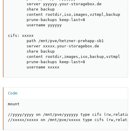
        server yyyyyy.your-storagebox.de

        share backup

        content rootdir,iso,images,vztmpl,backup

        prune-backups keep-last=8

        username yyyyyy

cifs: xxxxx

        path /mnt/pve/hetzner-prehapp-sb1

        server xxxxx.your-storagebox.de

        share backup

        content rootdir,images,iso,backup,vztmpl

        prune-backups keep-last=8

        username xxxxx
Code:
mount

//yyyy/yyyy on /mnt/pve/yyyyyy type cifs (rw,relatim
//xxxxx/xxxxx on /mnt/pve/xxxxx type cifs (rw,relati