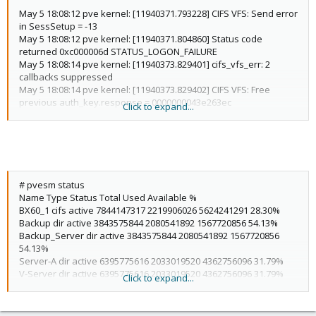
May 5 18:08:12 pve kernel: [11940371.793228] CIFS VFS: Send error
in SessSetup = -13
May 5 18:08:12 pve kernel: [11940371.804860] Status code
returned 0xc000006d STATUS_LOGON_FAILURE
May 5 18:08:14 pve kernel: [11940373.829401] cifs_vfs_err: 2
callbacks suppressed
May 5 18:08:14 pve kernel: [11940373.829402] CIFS VFS: Free
previous auth_key.response = 0000000043e263ec
Click to expand...
May 5 18:08:14 pve kernel: [11940373.841404] Status code
returned 0xc000006d STATUS_LOGON_FAILURE
May 5 18:08:14 pve kernel: [11940373.841408] CIFS VFS: Send error
in SessSetup = -13
May 5 18:08:14 pve kernel: [11940373.841846] CIFS VFS: Free
previous auth_key.response = 0000000043e263ec
# pvesm status
May 5 18:08:14 pve kernel: [11940373.853649] Status code
Name Type Status Total Used Available %
returned 0xc000006d STATUS_LOGON_FAILURE
BX60_1 cifs active 7844147317 2219906026 5624241291 28.30%
May 5 18:08:14 pve kernel: [11940373.853652] CIFS VFS: Send error
Backup dir active 3843575844 2080541892 1567720856 54.13%
in SessSetup = -13
Backup_Server dir active 3843575844 2080541892 1567720856
May 5 18:08:16 pve kernel: [11940375.877354] CIFS VFS: Free
54.13%
previous auth_key.response = 0000000043e263ec
Server-A dir active 6395775616 2033019520 4362756096 31.79%
May 5 18:08:16 pve kernel: [11940375.889407] Status code
V-Server dir active 6395775616 2033019520 4362756096 31.79%
Click to expand...
returned 0xc000006d STATUS_LOGON_FAILURE
test dir active 6395775616 2033019520 4362756096 31.79%
May 5 18:08:16 pve kernel: [11940375.889410] CIFS VFS: Send error
local dir active 6395775616 2033019520 4362756096 31.79%
in SessSetup = -13
local-zfs zfspool active 5500419208 1137663056 4362756152