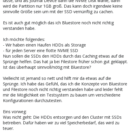
lasse, und als Journal Device dann die NVME Disk wähle, dann
wird die Partition nur 1GB groß. Das kann doch irgendwie keine
sinnvolle Größe sein um mit der SSD vernünftig zu cachen.
Es ist auch gut möglich das ich Bluestore noch nicht richtig
verstanden habe.
Ich möchte folgendes:
- Wir haben einen Haufen HDDs als Storage
- für jeden Server eine flotte NVME SSD
Nun sollen die SSDs den HDDs durch das Caching etwas auf die
Sprünge helfen. Das hat ja bei Filestore früher schon gut geklappt.
Ist das überhaupt sinnvoll/nötig mit Bluestore?
Vielleicht ist jemand so nett und hilft mir da etwas auf die
Sprünge. Ich habe das Gefühl, das ich die Konzepte von Bluestore
und Filestore noch nicht richtig verstanden habe und leider fehlt
mir die Möglichkeit ein Testsystem zu bauen um verschiedene
Konfigurationen durchzutesten.
Eins vorweg:
Was nicht geht: Die HDDs entsorgen und den Cluster mit SSDs
betreiben. Dafür haben wir zu viel Speicherbedarf, das wird zu
teuer.