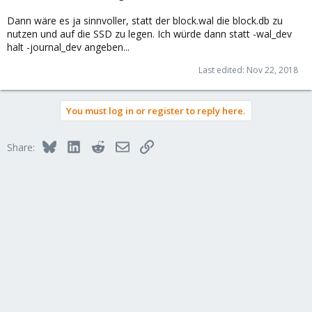
Dann wäre es ja sinnvoller, statt der block.wal die block.db zu
nutzen und auf die SSD zu legen. Ich würde dann statt -wal_dev
halt -journal_dev angeben...
Last edited:
Nov 22, 2018
You must log in or register to reply here.
Bluesky
LinkedIn
Reddit
Email
Link
Share: