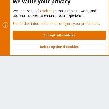
We value your privacy
We use essential
cookies
to make this site work, and
optional cookies to enhance your experience.
Cookies
Proxmox Support Forum - Light Mode
See further information and configure your preferences
Contact us
Terms and rules
Privacy policy
Help
Home
R
S
Accept all cookies
S
®
Community platform by XenForo
© 2010-2026 XenForo Ltd.
Reject optional cookies
Top
Bott