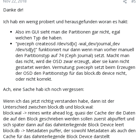
Nov 22, 2018
#5
Danke dir!
Ich hab ein wenig probiert und herausgefunden woran es hakt:
Also im GUI sieht man die Partitionen gar nicht, egal
welchen Typ die haben.
"pveceph createosd /dev/sd[x] -wal_dev/journal_dev
/dev/sd[y]" funktioniert nur dann wenn man vorher manuell
den Partitionstyp auf 74 (Ceph Journal) setzt. Macht man
das nicht, wird die OSD zwar erzeugt, aber sie kann nicht
gestartet werden. Vermutung: pveceph setzt beim Erzeugen
der OSD den Partitionstyp für das block.db device nicht,
oder nicht korrekt.
Ach, eine Sache hab ich noch vergessen:
Wenn ich das jetzt richtig verstanden habe, dann ist der
Unterschied zwischen block.db und block.wal:
block.wal -> reines write ahead log, quasi der Cache der die Daten
die auf den Block geschrieben werden sollen zuerst abpuffert und
sich später dann auf das dahinterliegende Block Device leert
block.db -> Metadaten puffer, der sowohl Metadaten als auch den
Cache für das dahinterliegende Block Device darstellt