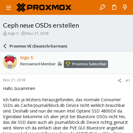
Ceph neue OSDs erstellen
T
S
Ingo S
Nov 21, 2018
h
t
r
a
Proxmox VE (Deutsch/German)
e
r
a
t
Ingo S
d
d
Renowned Member
Proxmox Subscriber
s
a
t
t
a
e
Nov 21, 2018
#1
r
t
Hallo zusammen
e
r
Ich hatte ja letztens herausgefunden, das normale Consumer
SSDs als Cache/Journal/block.db Device nicht wirklich brauchbar
sind. Deshalb sind nun die neuen Intel Optane SSD 4800DX da.
Irgendwie bekomme ich aber jetzt bei Bluestore OSDs nicht hin,
das die SSD dann auch als Journal/block.db Device richtig genutzt
wird. Wenn ich da einfach über die PVE GUI Bluestore angehakt