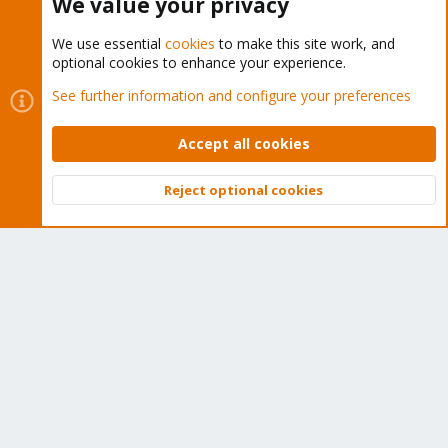
We value your privacy
We use essential
cookies
to make this site work, and
Proxmox VE: Installation and configuration
optional cookies to enhance your experience.
See further information and configure your preferences
Accept all cookies
About
Reject optional cookies
The Proxmox community has been around for many years
Top
Bott
and offers help and support for Proxmox VE, Proxmox
Backup Server, and Proxmox Mail Gateway.
We think our community is one of the best thanks to people
like you!
Quick Navigation
Home
Get Subscription