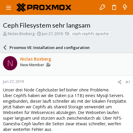
Ceph Filesystem sehr langsam
T
S
T
Niclas Boxberg
Jun 27, 2019
ceph cephfs apache
h
t
a
r
a
g
Proxmox VE: Installation and configuration
e
r
s
a
t
Niclas Boxberg
d
d
N
New Member
s
a
t
t
a
e
r
Jun 27, 2019
#1
t
Unser drei Node Cephcluster lief bisher ohne Probleme.
e
Über Cephfs haben wir die Daten (ca 1TB) eines Mysql-Servers
r
eingebunden, dieser läuft schneller als mit der lokalen Festplatte.
Jetzt haben wir Cephfs als shared Storage verwendet um
Webseiten für Webservices abzulegen. Die Webseiten laufen
super langsam und stürzen auch zwischendurch ab. Über NFS-
Ganesha-Ceph laufen die Seiten zwar etwas schneller, werfen
aber weiterhin Fehler aus.