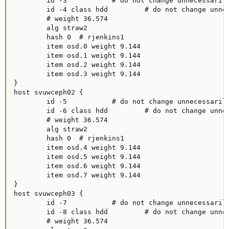
        id -3           # do not change unnecessarily
        id -4 class hdd         # do not change unnec
        # weight 36.574

        alg straw2

        hash 0  # rjenkins1

        item osd.0 weight 9.144

        item osd.1 weight 9.144

        item osd.2 weight 9.144

        item osd.3 weight 9.144

}

host svuwceph02 {

        id -5           # do not change unnecessarily
        id -6 class hdd         # do not change unnec
        # weight 36.574

        alg straw2

        hash 0  # rjenkins1

        item osd.4 weight 9.144

        item osd.5 weight 9.144

        item osd.6 weight 9.144

        item osd.7 weight 9.144

}

host svuwceph03 {

        id -7           # do not change unnecessarily
        id -8 class hdd         # do not change unnec
        # weight 36.574
