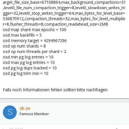
arget_file_size_base=67108864,max_background_compactions=31
,level0_file_num_compaction_trigger=8,level0_slowdown_writes_tri
gger=32,level0_stop_writes_trigger=64,max_bytes_for_level_base=
536870912,compaction_threads=32,max_bytes_for_level_multiplie
r=8,flusher_threads=8,compaction_readahead_size=2MB
osd map share max epochs = 100
osd max backfills = 5
osd memory target = 4294967296
osd op num shards = 8
osd op num threads per shard = 2
osd min pg log entries = 10
osd max pg log entries = 10
osd pg log dups tracked = 10
osd pg log trim min = 10
Falls noch Informationen fehlen sollten bitte nachfragen.
sb-jw
S
Famous Member