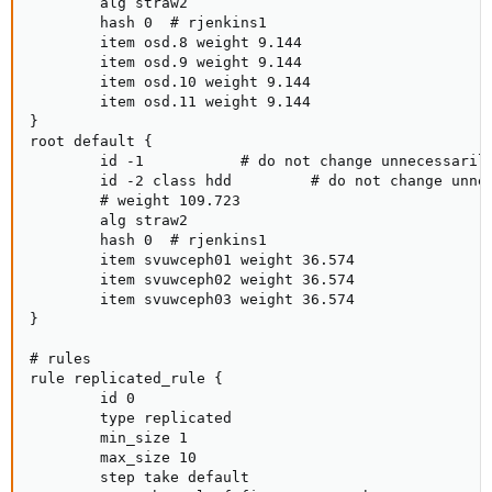
        alg straw2

        hash 0  # rjenkins1

        item osd.8 weight 9.144

        item osd.9 weight 9.144

        item osd.10 weight 9.144

        item osd.11 weight 9.144

}

root default {

        id -1           # do not change unnecessarily
        id -2 class hdd         # do not change unnec
        # weight 109.723

        alg straw2

        hash 0  # rjenkins1

        item svuwceph01 weight 36.574

        item svuwceph02 weight 36.574

        item svuwceph03 weight 36.574

}

# rules

rule replicated_rule {

        id 0

        type replicated

        min_size 1

        max_size 10

        step take default
