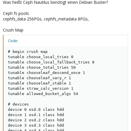
Was heißt Ceph Nautilus benötigt einen Debian Buster?
Ceph fs pools
cephfs_data 256PGs, cephfs_metadata 8PGs,
Crush Map
Code:
# begin crush map

tunable choose_local_tries 0

tunable choose_local_fallback_tries 0

tunable choose_total_tries 50

tunable chooseleaf_descend_once 1

tunable chooseleaf_vary_r 1

tunable chooseleaf_stable 1

tunable straw_calc_version 1

tunable allowed_bucket_algs 54

# devices

device 0 osd.0 class hdd

device 1 osd.1 class hdd

device 2 osd.2 class hdd

device 3 osd.3 class hdd

device 4 osd.4 class hdd
