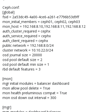
Ceph.conf:
[global]
fsid = 2a53dc49-4a00-4ce6-a261-e7796b53d9ff
mon_initial_members = ceph01, ceph02, ceph03
mon_host = 192.168.8.10,192.168.8.11,192.168.8.12
auth_cluster_required = cephx
auth_service_required = cephx
auth_client_required = cephx
public network = 192.168.8.0/24
cluster network = 10.10.22.0/24
osd journal size = 20000
osd pool default size = 2
osd pool default min size = 1
rbd default features = 3
[mon]
mgr initial modules = balancer dashboard
mon allow pool delete = True
mon health preluminous compat = True
mon osd down out interval = 300
[mgr]
mgr_modules = dashboard balancer