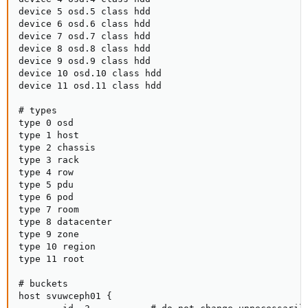
device 5 osd.5 class hdd

device 6 osd.6 class hdd

device 7 osd.7 class hdd

device 8 osd.8 class hdd

device 9 osd.9 class hdd

device 10 osd.10 class hdd

device 11 osd.11 class hdd

# types

type 0 osd

type 1 host

type 2 chassis

type 3 rack

type 4 row

type 5 pdu

type 6 pod

type 7 room

type 8 datacenter

type 9 zone

type 10 region

type 11 root

# buckets

host svuwceph01 {
