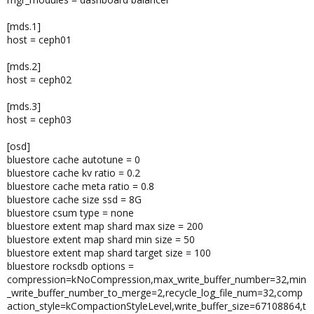
[mds.1]
host = ceph01
[mds.2]
host = ceph02
[mds.3]
host = ceph03
[osd]
bluestore cache autotune = 0
bluestore cache kv ratio = 0.2
bluestore cache meta ratio = 0.8
bluestore cache size ssd = 8G
bluestore csum type = none
bluestore extent map shard max size = 200
bluestore extent map shard min size = 50
bluestore extent map shard target size = 100
bluestore rocksdb options =
compression=kNoCompression,max_write_buffer_number=32,min
_write_buffer_number_to_merge=2,recycle_log_file_num=32,comp
action_style=kCompactionStyleLevel,write_buffer_size=67108864,t