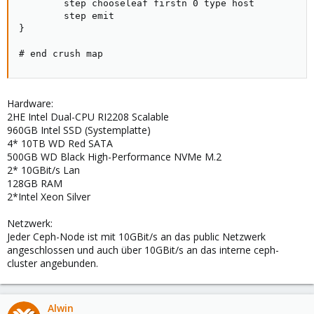
        step chooseleaf firstn 0 type host

        step emit

}

# end crush map
Hardware:
2HE Intel Dual-CPU RI2208 Scalable
960GB Intel SSD (Systemplatte)
4* 10TB WD Red SATA
500GB WD Black High-Performance NVMe M.2
2* 10GBit/s Lan
128GB RAM
2*Intel Xeon Silver
Netzwerk:
Jeder Ceph-Node ist mit 10GBit/s an das public Netzwerk
angeschlossen und auch über 10GBit/s an das interne ceph-
cluster angebunden.
Alwin