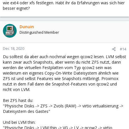
wie ext4 oder xfs festlegen. Habt ihr da Erfahrungen was sich hier
besser eignet?
Dunuin
Distinguished Member
Dec 18, 2020
#14
Du solltest da aber auch nochmal wegen qcow2 lesen. LVM selbst
kann zwar auch Snapshots, aber wenn du nicht ZFS nutzt, dann
werden die virtuellen Festplatten vom Typ qcow2 sein was
wiederum ein eigenes Copy-On-Write Dateisystem ähnlich wie
ZFS ist und selbst Features wie Snapshots mitbringt. Proxmox
nutzt in dem Fall dann die Snapshot-Features von qcow2 und
nicht von LVM.
Bei ZFS hast du:
"Physische Disks -> ZFS -> Zvols (RAW) -> virtio virtualisierung ->
Dateisystem des Gastes"
Und bei LVM thin:
"Physische Disks -> LVM thin -> VG -> LV -> qcow2 -> virtio