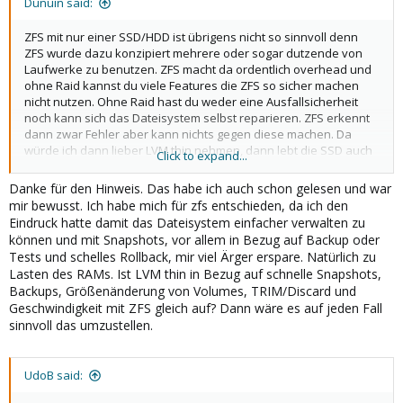
Dunuin said:
ZFS mit nur einer SSD/HDD ist übrigens nicht so sinnvoll denn
ZFS wurde dazu konzipiert mehrere oder sogar dutzende von
Laufwerke zu benutzen. ZFS macht da ordentlich overhead und
ohne Raid kannst du viele Features die ZFS so sicher machen
nicht nutzen. Ohne Raid hast du weder eine Ausfallsicherheit
noch kann sich das Dateisystem selbst reparieren. ZFS erkennt
dann zwar Fehler aber kann nichts gegen diese machen. Da
würde ich dann lieber LVM thin nehmen, dann lebt die SSD auch
Click to expand...
länger. Außer natürlich du brauchst ZFS für so Dinge wie
Replikation. Snapshots würden auch mit LVM thin + qcow2 gehen.
Danke für den Hinweis. Das habe ich auch schon gelesen und war
mir bewusst. Ich habe mich für zfs entschieden, da ich den
Eindruck hatte damit das Dateisystem einfacher verwalten zu
können und mit Snapshots, vor allem in Bezug auf Backup oder
Tests und schelles Rollback, mir viel Ärger erspare. Natürlich zu
Lasten des RAMs. Ist LVM thin in Bezug auf schnelle Snapshots,
Backups, Größenänderung von Volumes, TRIM/Discard und
Geschwindigkeit mit ZFS gleich auf? Dann wäre es auf jeden Fall
sinnvoll das umzustellen.
UdoB said: