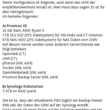
Meine Konfiguration ist folgende, auch wenn das nicht der
empfehlenswerteste Ansatz ist. Man muss dazu sagen: Es ist für
dein Heimgebrauch.
Ich betreibe folgendes:
A) Proxmox VE
32 GB Ram, AMD Ryzen 5
1TB M.2 SSD (ZFS Dateisystem) für VM-Disks und CT-Volumes
6TB NAS HDD (ZFS Dateisystem) für NAS Daten vom OMV
Auf diesem Server werden unter anderem Server/Dienste wie
folgt betrieben:
OpenHAB (CT)
Unifi (CT)
pfSense (VM, ext4)
Docker (VM, ext4)
OpenMediaVault (VM, ext4)
Proxmox Backup Server (VM, ext4)
B) Synology Diskstation
7,4TB im RAID (ext4)
Ziel ist es, dass der virtualisierte PBS täglich ein Backup meiner
VMs inkl. der Daten des OMV auf der Synology erstellt.
Dazu würde ich einen Share auf der Synology erstellen und per