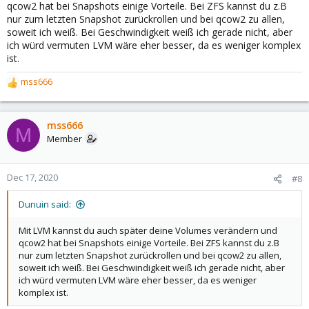
qcow2 hat bei Snapshots einige Vorteile. Bei ZFS kannst du z.B
nur zum letzten Snapshot zurückrollen und bei qcow2 zu allen,
soweit ich weiß. Bei Geschwindigkeit weiß ich gerade nicht, aber
ich würd vermuten LVM wäre eher besser, da es weniger komplex
ist.
mss666
R
e
a
c
mss666
M
t
Member
i
o
n
Dec 17, 2020
#8
s
:
Dunuin said:
Mit LVM kannst du auch später deine Volumes verändern und
qcow2 hat bei Snapshots einige Vorteile. Bei ZFS kannst du z.B
nur zum letzten Snapshot zurückrollen und bei qcow2 zu allen,
soweit ich weiß. Bei Geschwindigkeit weiß ich gerade nicht, aber
ich würd vermuten LVM wäre eher besser, da es weniger
komplex ist.