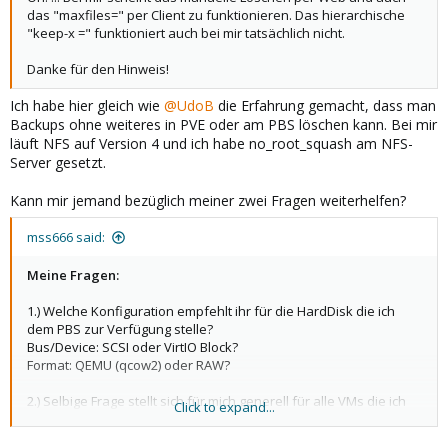
das "maxfiles=" per Client zu funktionieren. Das hierarchische
"keep-x =" funktioniert auch bei mir tatsächlich nicht.
Danke für den Hinweis!
Ich habe hier gleich wie
@UdoB
die Erfahrung gemacht, dass man
Backups ohne weiteres in PVE oder am PBS löschen kann. Bei mir
läuft NFS auf Version 4 und ich habe no_root_squash am NFS-
Server gesetzt.
Kann mir jemand bezüglich meiner zwei Fragen weiterhelfen?
mss666 said:
Meine Fragen:
1.) Welche Konfiguration empfehlt ihr für die HardDisk die ich
dem PBS zur Verfügung stelle?
Bus/Device: SCSI oder VirtIO Block?
Format: QEMU (qcow2) oder RAW?
2.) Selbige Frage stellt sich für mich generell für alle VMs die ich
Click to expand...
angelegt habe.
Wann und für welchen Zweck oder welches System eignet sich