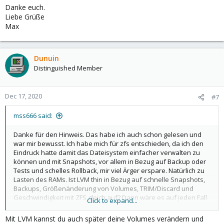
welches Bus/Device und welches Image-Format am besten?
Danke euch.
Liebe Grüße
Max
Dunuin
Distinguished Member
Dec 17, 2020
#7
mss666 said:
Danke für den Hinweis. Das habe ich auch schon gelesen und
war mir bewusst. Ich habe mich für zfs entschieden, da ich den
Eindruck hatte damit das Dateisystem einfacher verwalten zu
können und mit Snapshots, vor allem in Bezug auf Backup oder
Tests und schelles Rollback, mir viel Ärger erspare. Natürlich zu
Lasten des RAMs. Ist LVM thin in Bezug auf schnelle Snapshots,
Backups, Größenänderung von Volumes, TRIM/Discard und
Geschwindigkeit mit ZFS gleich auf? Dann wäre es auf jeden Fall
Click to expand...
sinnvoll das umzustellen.
Mit LVM kannst du auch später deine Volumes verändern und