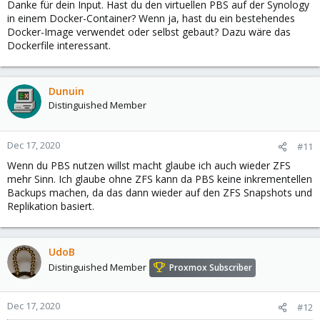
erfolgreichem Backup per SSH den virtuellen PBS und dann das
Danke für dein Input. Hast du den virtuellen PBS auf der Synology
FreeNAS System runterfährt.
in einem Docker-Container? Wenn ja, hast du ein bestehendes
Docker-Image verwendet oder selbst gebaut? Dazu wäre das
Dockerfile interessant.
Dunuin
Distinguished Member
Dec 17, 2020
#11
Wenn du PBS nutzen willst macht glaube ich auch wieder ZFS
mehr Sinn. Ich glaube ohne ZFS kann da PBS keine inkrementellen
Backups machen, da das dann wieder auf den ZFS Snapshots und
Replikation basiert.
UdoB
Distinguished Member
Proxmox Subscriber
Dec 17, 2020
#12