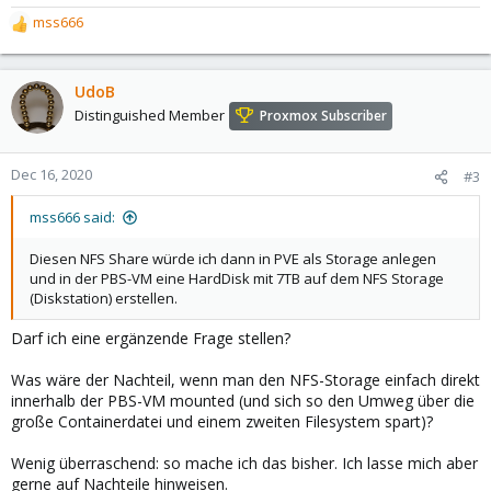
mss666
R
e
a
c
UdoB
t
Distinguished Member
Proxmox Subscriber
i
o
n
Dec 16, 2020
#3
s
:
mss666 said:
Diesen NFS Share würde ich dann in PVE als Storage anlegen
und in der PBS-VM eine HardDisk mit 7TB auf dem NFS Storage
(Diskstation) erstellen.
Darf ich eine ergänzende Frage stellen?
Was wäre der Nachteil, wenn man den NFS-Storage einfach direkt
innerhalb der PBS-VM mounted (und sich so den Umweg über die
große Containerdatei und einem zweiten Filesystem spart)?
Wenig überraschend: so mache ich das bisher. Ich lasse mich aber
gerne auf Nachteile hinweisen.