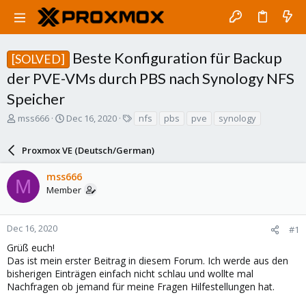
Beste Konfiguration für Backup
[SOLVED]
der PVE-VMs durch PBS nach Synology NFS
Speicher
T
S
T
mss666
Dec 16, 2020
nfs
pbs
pve
synology
h
t
a
r
a
g
Proxmox VE (Deutsch/German)
e
r
s
a
t
mss666
d
d
M
Member
s
a
t
t
a
e
r
Dec 16, 2020
#1
t
Grüß euch!
e
Das ist mein erster Beitrag in diesem Forum. Ich werde aus den
r
bisherigen Einträgen einfach nicht schlau und wollte mal
Nachfragen ob jemand für meine Fragen Hilfestellungen hat.