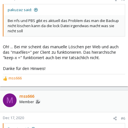
s
:
pakuzaz said:
Bei nfs und PBS gibt es aktuell das Problem das man die Backup
nicht löschen kann da die lock Datei irgendwas macht was sie
nicht soll
Oh! ... Bei mir scheint das manuelle Löschen per Web und auch
das "maxfiles=" per Client zu funktionieren. Das hierarchische
"keep-x =" funktioniert auch bei mir tatsächlich nicht.
Danke für den Hinweis!
mss666
R
e
a
c
mss666
M
t
Member
i
o
n
Dec 17, 2020
#6
s
: