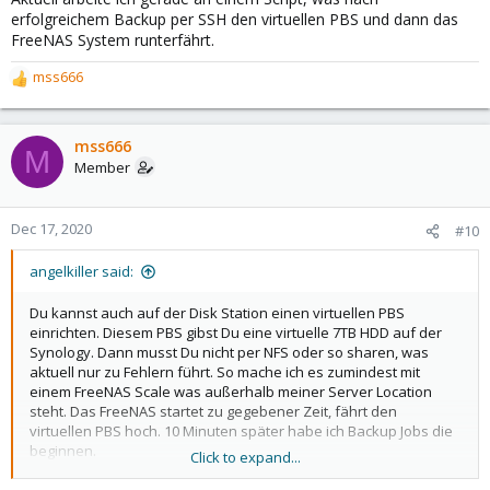
erfolgreichem Backup per SSH den virtuellen PBS und dann das
FreeNAS System runterfährt.
mss666
R
e
a
c
mss666
M
t
Member
i
o
n
Dec 17, 2020
#10
s
:
angelkiller said:
Du kannst auch auf der Disk Station einen virtuellen PBS
einrichten. Diesem PBS gibst Du eine virtuelle 7TB HDD auf der
Synology. Dann musst Du nicht per NFS oder so sharen, was
aktuell nur zu Fehlern führt. So mache ich es zumindest mit
einem FreeNAS Scale was außerhalb meiner Server Location
steht. Das FreeNAS startet zu gegebener Zeit, fährt den
virtuellen PBS hoch. 10 Minuten später habe ich Backup Jobs die
beginnen.
Click to expand...
Aktuell arbeite ich gerade an einem Script, was nach