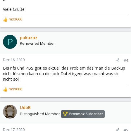
Viele Grüße
mss666
R
e
a
c
pakuzaz
P
t
Renowned Member
i
o
n
Dec 16, 2020
#4
s
Bei nfs und PBS gibt es aktuell das Problem das man die Backup
:
nicht löschen kann da die lock Datei irgendwas macht was sie
nicht soll
mss666
R
e
a
c
UdoB
t
Distinguished Member
Proxmox Subscriber
i
o
n
Dec 17, 2020
#5