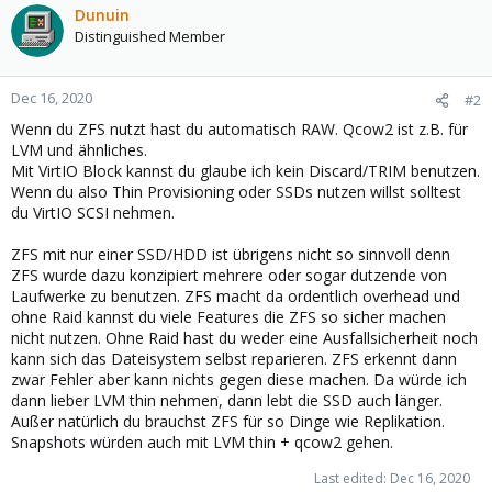
Dunuin
Distinguished Member
Dec 16, 2020
#2
Wenn du ZFS nutzt hast du automatisch RAW. Qcow2 ist z.B. für
LVM und ähnliches.
Mit VirtIO Block kannst du glaube ich kein Discard/TRIM benutzen.
Wenn du also Thin Provisioning oder SSDs nutzen willst solltest
du VirtIO SCSI nehmen.
ZFS mit nur einer SSD/HDD ist übrigens nicht so sinnvoll denn
ZFS wurde dazu konzipiert mehrere oder sogar dutzende von
Laufwerke zu benutzen. ZFS macht da ordentlich overhead und
ohne Raid kannst du viele Features die ZFS so sicher machen
nicht nutzen. Ohne Raid hast du weder eine Ausfallsicherheit noch
kann sich das Dateisystem selbst reparieren. ZFS erkennt dann
zwar Fehler aber kann nichts gegen diese machen. Da würde ich
dann lieber LVM thin nehmen, dann lebt die SSD auch länger.
Außer natürlich du brauchst ZFS für so Dinge wie Replikation.
Snapshots würden auch mit LVM thin + qcow2 gehen.
Last edited:
Dec 16, 2020