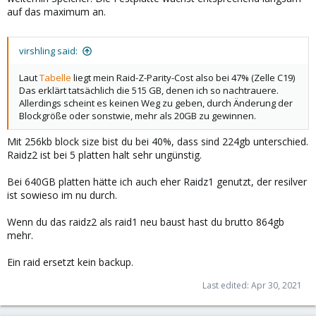
auf das maximum an.
virshling said:
Laut
Tabelle
liegt mein Raid-Z-Parity-Cost also bei 47% (Zelle C19)
Das erklärt tatsächlich die 515 GB, denen ich so nachtrauere.
Allerdings scheint es keinen Weg zu geben, durch Änderung der
Blockgröße oder sonstwie, mehr als 20GB zu gewinnen.
Mit 256kb block size bist du bei 40%, dass sind 224gb unterschied.
Raidz2 ist bei 5 platten halt sehr ungünstig.
Bei 640GB platten hätte ich auch eher Raidz1 genutzt, der resilver
ist sowieso im nu durch.
Wenn du das raidz2 als raid1 neu baust hast du brutto 864gb
mehr.
Ein raid ersetzt kein backup.
Last edited:
Apr 30, 2021