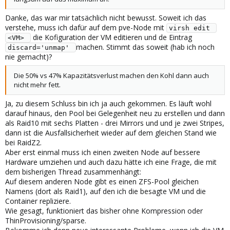
Danke, das war mir tatsächlich nicht bewusst. Soweit ich das
verstehe, muss ich dafür auf dem pve-Node mit
virsh edit 
die Kofiguration der VM editieren und de Eintrag
<VM> 
machen. Stimmt das soweit (hab ich noch
discard='unmap' 
nie gemacht)?
Die 50% vs 47% Kapazitätsverlust machen den Kohl dann auch
nicht mehr fett.
Ja, zu diesem Schluss bin ich ja auch gekommen. Es läuft wohl
darauf hinaus, den Pool bei Gelegenheit neu zu erstellen und dann
als Raid10 mit sechs Platten - drei Mirrors und und je zwei Stripes,
dann ist die Ausfallsicherheit wieder auf dem gleichen Stand wie
bei RaidZ2.
Aber erst einmal muss ich einen zweiten Node auf bessere
Hardware umziehen und auch dazu hätte ich eine Frage, die mit
dem bisherigen Thread zusammenhängt:
Auf diesem anderen Node gibt es einen ZFS-Pool gleichen
Namens (dort als Raid1), auf den ich die besagte VM und die
Container repliziere.
Wie gesagt, funktioniert das bisher ohne Kompression oder
ThinProvisioning/sparse.