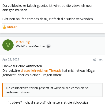
Da volblocksize falsch gesetzt ist wirst du die vdevs eh neu
anlegen müssen.
Gibt nen haufen threads dazu, einfach die suche verwenden.
Dunuin
R
e
a
c
virshling
V
t
Well-Known Member
i
o
n
Apr 28, 2021
#5
s
Danke für eure Antworten.
:
Die Lektüre
dieses lehrreichen Threads
hat mich etwas klüger
gemacht, aber es bleiben Fragen offen:
Da volblocksize falsch gesetzt ist wirst du die vdevs eh neu
anlegen müssen.
vdevs? nicht die zvols? Ich hätte erst die vblocksize