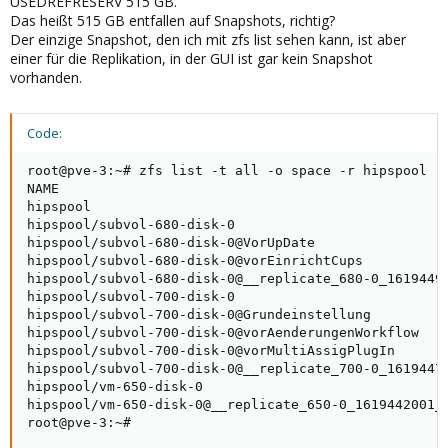
USEDREFRESERV 515 GB.
Das heißt 515 GB entfallen auf Snapshots, richtig?
Der einzige Snapshot, den ich mit zfs list sehen kann, ist aber
einer für die Replikation, in der GUI ist gar kein Snapshot
vorhanden.
Code:
root@pve-3:~# zfs list -t all -o space -r hipspool

NAME                                                 
hipspool                                             
hipspool/subvol-680-disk-0                           
hipspool/subvol-680-disk-0@VorUpDate                 
hipspool/subvol-680-disk-0@vorEinrichtCups           
hipspool/subvol-680-disk-0@__replicate_680-0_16194495
hipspool/subvol-700-disk-0                           
hipspool/subvol-700-disk-0@Grundeinstellung          
hipspool/subvol-700-disk-0@vorAenderungenWorkflow    
hipspool/subvol-700-disk-0@vorMultiAssigPlugIn       
hipspool/subvol-700-disk-0@__replicate_700-0_16194474
hipspool/vm-650-disk-0                               
hipspool/vm-650-disk-0@__replicate_650-0_1619442001__
root@pve-3:~#