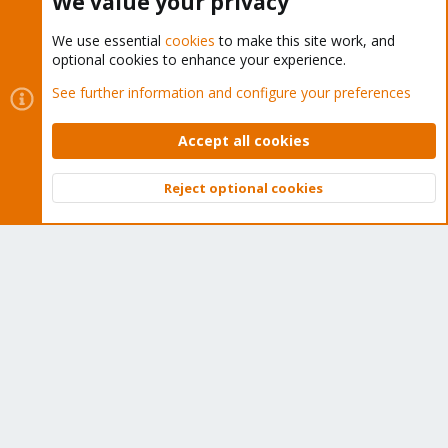
We value your privacy
We use essential
cookies
to make this site work, and
optional cookies to enhance your experience.
Cookies
Proxmox Support Forum - Light Mode
See further information and configure your preferences
Contact us
Terms and rules
Privacy policy
Help
Home
R
S
Accept all cookies
S
®
Community platform by XenForo
© 2010-2026 XenForo Ltd.
Reject optional cookies
Top
Bott