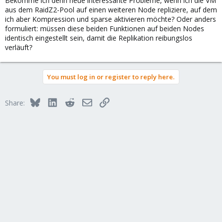
Bekomme ich denn neue interessante Probleme, wenn ich die VM
aus dem RaidZ2-Pool auf einen weiteren Node repliziere, auf dem
ich aber Kompression und sparse aktivieren möchte? Oder anders
formuliert: müssen diese beiden Funktionen auf beiden Nodes
identisch eingestellt sein, damit die Replikation reibungslos
verläuft?
You must log in or register to reply here.
Bluesky
LinkedIn
Reddit
Email
Link
Share: