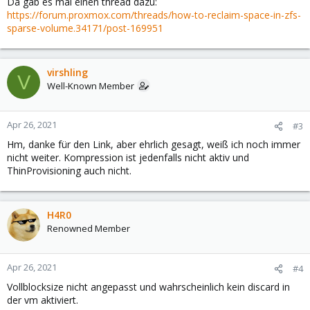
Da gab es mal einen thread dazu:
https://forum.proxmox.com/threads/how-to-reclaim-space-in-zfs-
sparse-volume.34171/post-169951
virshling
V
Well-Known Member
Apr 26, 2021
#3
Hm, danke für den Link, aber ehrlich gesagt, weiß ich noch immer
nicht weiter. Kompression ist jedenfalls nicht aktiv und
ThinProvisioning auch nicht.
H4R0
Renowned Member
Apr 26, 2021
#4
Vollblocksize nicht angepasst und wahrscheinlich kein discard in
der vm aktiviert.