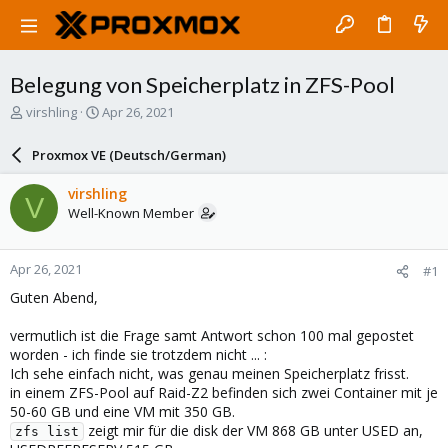
Belegung von Speicherplatz in ZFS-Pool
T
S
virshling
Apr 26, 2021
h
t
r
a
Proxmox VE (Deutsch/German)
e
r
a
t
virshling
V
d
d
Well-Known Member
s
a
t
t
a
e
Apr 26, 2021
#1
r
t
Guten Abend,
e
r
vermutlich ist die Frage samt Antwort schon 100 mal gepostet
worden - ich finde sie trotzdem nicht ... :
Ich sehe einfach nicht, was genau meinen Speicherplatz frisst.
in einem ZFS-Pool auf Raid-Z2 befinden sich zwei Container mit je
50-60 GB und eine VM mit 350 GB.
zeigt mir für die disk der VM 868 GB unter USED an,
zfs list