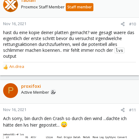
fabian
Proxmox Staff Member
Staff member
Nov 16, 2021
#10
hast du eine kopie deiner platten gemacht? wie gesagt waere das
eigentlich der erste schritt bevor du versuchst irgendwelche
rettungsaktionen durchzufuehren, weil die potentiell alles
schlimmer machen koennen.. mir fehlt immer noch der
lvs
output
An.drea
R
e
a
c
proxifoxi
P
t
Active Member
i
o
n
Nov 16, 2021
#11
s
Ach sorry, bin durch den Crash so durch den wind ...dachte ich
:
hätte den lvs hier gepostet...