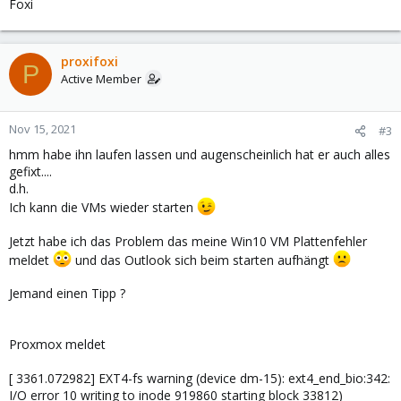
Foxi
proxifoxi
P
Active Member
Nov 15, 2021
#3
hmm habe ihn laufen lassen und augenscheinlich hat er auch alles
gefixt....
d.h.
Ich kann die VMs wieder starten
Jetzt habe ich das Problem das meine Win10 VM Plattenfehler
meldet
und das Outlook sich beim starten aufhängt
Jemand einen Tipp ?
Proxmox meldet
[ 3361.072982] EXT4-fs warning (device dm-15): ext4_end_bio:342:
I/O error 10 writing to inode 919860 starting block 33812)