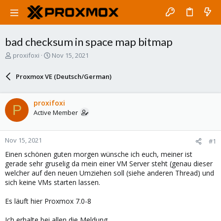
bad checksum in space map bitmap
T
S
proxifoxi
Nov 15, 2021
h
t
r
a
Proxmox VE (Deutsch/German)
e
r
a
t
d
d
proxifoxi
P
s
a
Active Member
t
t
a
e
r
Nov 15, 2021
#1
t
e
Einen schönen guten morgen wünsche ich euch, meiner ist
r
gerade sehr gruselig da mein einer VM Server steht (genau dieser
welcher auf den neuen Umziehen soll (siehe anderen Thread) und
sich keine VMs starten lassen.
Es läuft hier Proxmox 7.0-8
Ich erhalte bei allen die Meldung