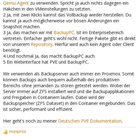
Qemu-Agent
zu verwenden. Spricht ja auch nichts dagegen ein
Häkchen in den VMeinstellungen zu setzten.
2 Ja, mit zwei Klicks kannst das Vollbackup wieder herstellen. Du
kannst ja auch möglicherweise vor bösen Änderungen ein
Snapshot machen.
3 Ja, das machen wir mit
BackupPC
. Ist im Enterprisebereich
vertreten. Einfacher geht's wohl nicht. Fertige Pakete gibt es direkt
von unserem
Repository
. Hierfür wird auch kein Agent oder Client
benötigt.
4 Und nochmal Ja, das macht BackupPC auch.
5 Ein Webinterface hat PVE und BackupPC.
Wir verwenden als Backupserver auch immer ein Proxmox. Somit
können Backups auch bequem außerhalb des produktiven
Bereichs ohne jemanden zu stören getestet werden. Wobei der
Server immer auf ZFS installiert wird und die Backupapplikationen
und Freigaben in Containern laufen. Dabei wird der
Backupspeicher (ZFS Dataset) in den Container eingebunden. Das
ist sicher, performant und effizient.
Hier geht's noch zu meiner
Deutschen PVE Dokumentation
.
maxprox
R