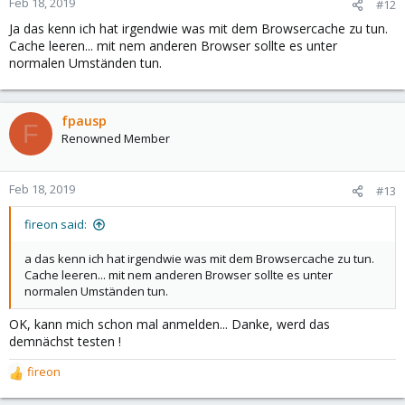
Feb 18, 2019
#12
Ja das kenn ich hat irgendwie was mit dem Browsercache zu tun.
Cache leeren... mit nem anderen Browser sollte es unter
normalen Umständen tun.
fpausp
F
Renowned Member
Feb 18, 2019
#13
fireon said:
a das kenn ich hat irgendwie was mit dem Browsercache zu tun.
Cache leeren... mit nem anderen Browser sollte es unter
normalen Umständen tun.
OK, kann mich schon mal anmelden... Danke, werd das
demnächst testen !
fireon
R
e