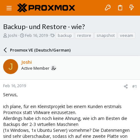
Backup- und Restore - wie?
T
S
T
Joshi
Feb 16, 2019
backup
restore
snapshot
veeam
h
t
a
r
a
g
Proxmox VE (Deutsch/German)
e
r
s
a
t
Joshi
d
d
J
Active Member
s
a
t
t
a
e
r
Feb 16, 2019
#1
t
Servus,
e
r
ich plane, für ein Kleinstprojekt bei einem Kunden erstmals
Proxmox statt VMware einzusetzen.
Allerdings habe ich noch keine Ahnung, wie ich am Besten die
Backups der 2-3 virtuellen Maschinen
(1x Windows, 1x Ubuntu Server) vornehme? Die Datenmengen
sind sehr überschaubar, sodass ich auf eine zweite Platte von