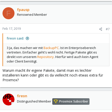
e
a
c
fpausp
F
t
Renowned Member
i
o
n
Feb 17, 2019
#7
s
:
fireon said:
3 Ja, das machen wir mit
BackupPC
. Ist im Enterprisebereich
vertreten. Einfacher geht's wohl nicht. Fertige Pakete gibt es
direkt von unserem
Repository
. Hierfür wird auch kein Agent
oder Client benötigt.
Warum macht ihr eigene Pakete, damit man es leichter
installieren kann oder gibt es da vielleicht noch etwas extra für
Proxmox?
fireon
Distinguished Member
Proxmox Subscriber