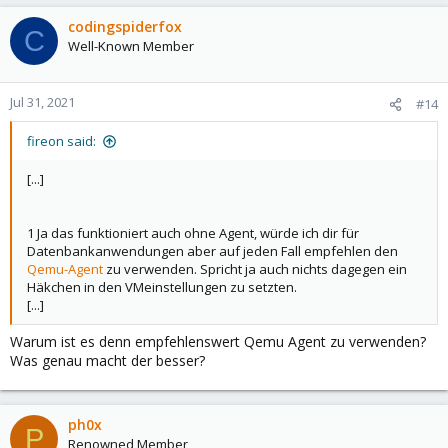
a
c
codingspiderfox
C
t
Well-Known Member
i
o
n
Jul 31, 2021
#14
s
:
fireon said:
[...]
1 Ja das funktioniert auch ohne Agent, würde ich dir für
Datenbankanwendungen aber auf jeden Fall empfehlen den
Qemu-Agent
zu verwenden. Spricht ja auch nichts dagegen ein
Häkchen in den VMeinstellungen zu setzten.
[...]
Warum ist es denn empfehlenswert Qemu Agent zu verwenden?
Was genau macht der besser?
ph0x
P
Renowned Member