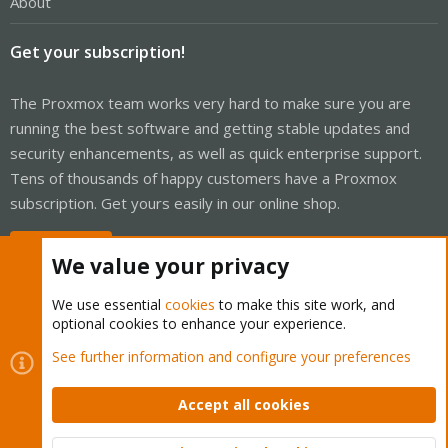
About
Get your subscription!
The Proxmox team works very hard to make sure you are
running the best software and getting stable updates and
security enhancements, as well as quick enterprise support.
Tens of thousands of happy customers have a Proxmox
subscription. Get yours easily in our online shop.
Buy now!
We value your privacy
We use essential
cookies
to make this site work, and
optional cookies to enhance your experience.
Cookies
Proxmox Support Forum - Light Mode
See further information and configure your preferences
Contact us
Terms and rules
Privacy policy
Help
Home
R
S
Accept all cookies
S
®
Community platform by XenForo
© 2010-2026 XenForo Ltd.