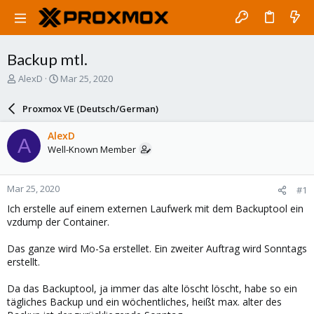
Backup mtl.
T
S
AlexD
Mar 25, 2020
h
t
r
a
Proxmox VE (Deutsch/German)
e
r
a
t
AlexD
A
d
d
Well-Known Member
s
a
t
t
a
e
Mar 25, 2020
#1
r
t
Ich erstelle auf einem externen Laufwerk mit dem Backuptool ein
e
vzdump der Container.
r
Das ganze wird Mo-Sa erstellet. Ein zweiter Auftrag wird Sonntags
erstellt.
Da das Backuptool, ja immer das alte löscht löscht, habe so ein
tägliches Backup und ein wöchentliches, heißt max. alter des