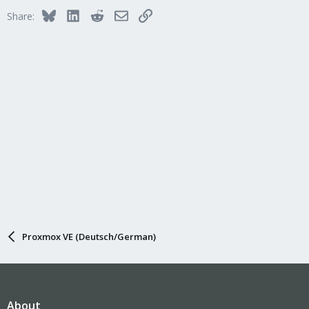
Bluesky
LinkedIn
Reddit
Email
Link
Share:
Proxmox VE (Deutsch/German)
About