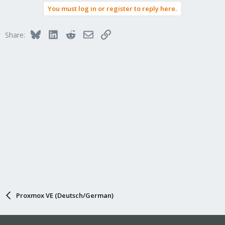
You must log in or register to reply here.
Bluesky
LinkedIn
Reddit
Email
Link
Share:
Proxmox VE (Deutsch/German)