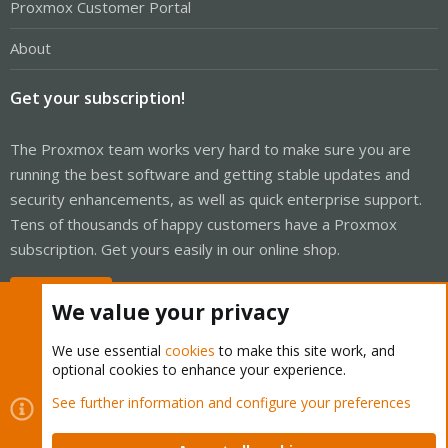
Proxmox Customer Portal
About
Get your subscription!
The Proxmox team works very hard to make sure you are
running the best software and getting stable updates and
security enhancements, as well as quick enterprise support.
Tens of thousands of happy customers have a Proxmox
subscription. Get yours easily in our online shop.
Buy now!
We value your privacy
We use essential
cookies
to make this site work, and
optional cookies to enhance your experience.
Cookies
Proxmox Support Forum - Light Mode
See further information and configure your preferences
Contact us
Terms and rules
Privacy policy
Help
Home
R
S