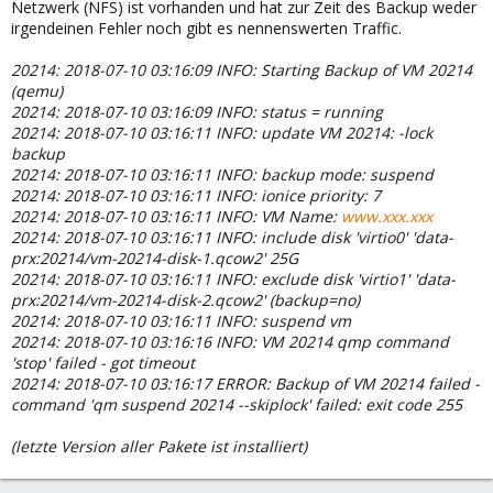
Netzwerk (NFS) ist vorhanden und hat zur Zeit des Backup weder
irgendeinen Fehler noch gibt es nennenswerten Traffic.
20214: 2018-07-10 03:16:09 INFO: Starting Backup of VM 20214
(qemu)
20214: 2018-07-10 03:16:09 INFO: status = running
20214: 2018-07-10 03:16:11 INFO: update VM 20214: -lock
backup
20214: 2018-07-10 03:16:11 INFO: backup mode: suspend
20214: 2018-07-10 03:16:11 INFO: ionice priority: 7
20214: 2018-07-10 03:16:11 INFO: VM Name:
www.xxx.xxx
20214: 2018-07-10 03:16:11 INFO: include disk 'virtio0' 'data-
prx:20214/vm-20214-disk-1.qcow2' 25G
20214: 2018-07-10 03:16:11 INFO: exclude disk 'virtio1' 'data-
prx:20214/vm-20214-disk-2.qcow2' (backup=no)
20214: 2018-07-10 03:16:11 INFO: suspend vm
20214: 2018-07-10 03:16:16 INFO: VM 20214 qmp command
'stop' failed - got timeout
20214: 2018-07-10 03:16:17 ERROR: Backup of VM 20214 failed -
command 'qm suspend 20214 --skiplock' failed: exit code 255
(letzte Version aller Pakete ist installiert)