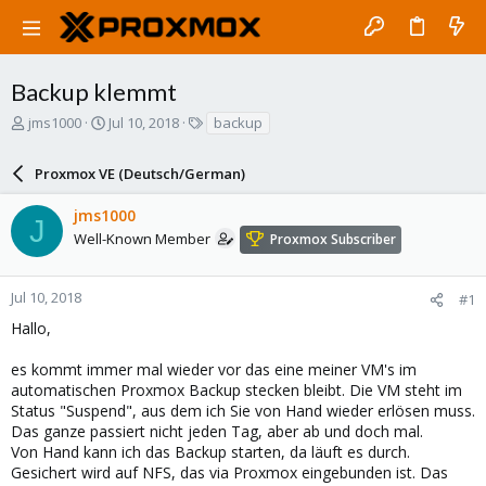
Backup klemmt
T
S
T
jms1000
Jul 10, 2018
backup
h
t
a
r
a
g
Proxmox VE (Deutsch/German)
e
r
s
a
t
jms1000
d
d
J
s
a
Well-Known Member
Proxmox Subscriber
t
t
a
e
r
Jul 10, 2018
#1
t
Hallo,
e
r
es kommt immer mal wieder vor das eine meiner VM's im
automatischen Proxmox Backup stecken bleibt. Die VM steht im
Status "Suspend", aus dem ich Sie von Hand wieder erlösen muss.
Das ganze passiert nicht jeden Tag, aber ab und doch mal.
Von Hand kann ich das Backup starten, da läuft es durch.
Gesichert wird auf NFS, das via Proxmox eingebunden ist. Das