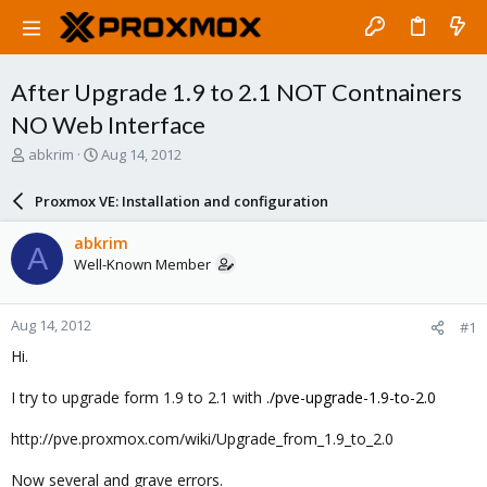
After Upgrade 1.9 to 2.1 NOT Contnainers
NO Web Interface
T
S
abkrim
Aug 14, 2012
h
t
r
a
Proxmox VE: Installation and configuration
e
r
a
t
abkrim
A
d
d
Well-Known Member
s
a
t
t
a
e
Aug 14, 2012
#1
r
t
Hi.
e
r
I try to upgrade form 1.9 to 2.1 with
./pve-upgrade-1.9-to-2.0
http://pve.proxmox.com/wiki/Upgrade_from_1.9_to_2.0
Now several and grave errors.