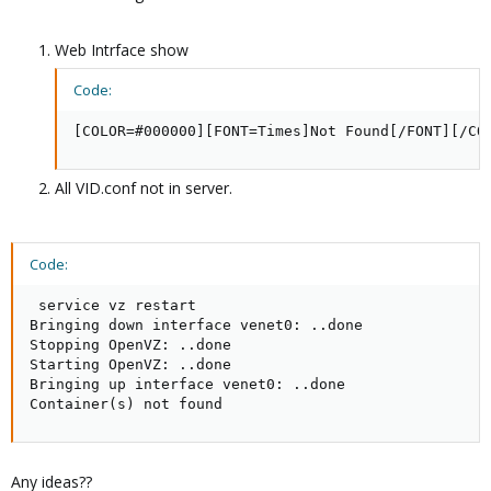
Web Intrface show
Code:
[COLOR=#000000][FONT=Times]Not Found[/FONT][/CO
All VID.conf not in server.
Code:
 service vz restart

Bringing down interface venet0: ..done

Stopping OpenVZ: ..done

Starting OpenVZ: ..done

Bringing up interface venet0: ..done

Container(s) not found
Any ideas??