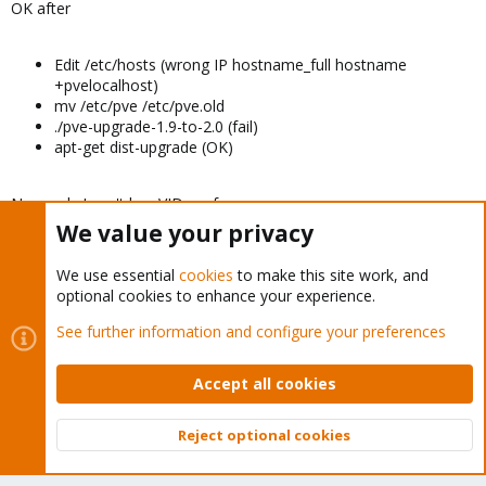
OK after
Edit /etc/hosts (wrong IP hostname_full hostname
+pvelocalhost)
mv /etc/pve /etc/pve.old
./pve-upgrade-1.9-to-2.0 (fail)
apt-get dist-upgrade (OK)
Now only I can't has VID.conf....
We value your privacy
Investigating
We use essential
cookies
to make this site work, and
optional cookies to enhance your experience.
You must log in or register to reply here.
See further information and configure your preferences
Bluesky
LinkedIn
Reddit
Accept all cookies
Email
Link
Share:
Reject optional cookies
Top
Bott
Proxmox VE: Installation and configuration