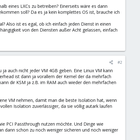
halb eines LXCs zu betreiben? Einerseits wäre es dann
ekommen soll? Da es ja kein komplettes OS ist, brauche ich
 Also ist es egal, ob ich einfach jeden Dienst in einen
hängigkeit von den Diensten außer Acht gelassen, einfach
#2
du ja auch nicht jeder VM 4GB geben. Eine Linux VM kann
head ist dann ja vorallem der Kernel der da mehrfach
 kann dir KSM ja z.B. im RAM auch wieder den mehrfachen
eigene VM nehmen, damit man die beste Isolation hat, wenn
ollen Isolation zuverlässiger, da sie völlig autark laufen
ie PCI Passthrough nutzen möchte. Und Dinge wie
man dann schon zu noch weniger sicheren und noch weniger