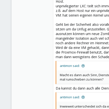
Host.
Germany
unprivilegierter LXC: teilt sich 
z.B. auf dem Host nur ein unprivile
VM: hat seinen eigenen Kernel un
Geht bei der Sicherheit also vora
sitzen um da Unfug anzustellen. 
ausnutzen können um neue Zombie-
mangelnder Isolation auch viel s
noch andere Rechner im Heimnetz 
Wird dir da eine VM gehackt, dan
die Proxmox-Firewall benutzt, da
man dann wenigstens den Schaden
antimon said:
Macht es dann auch Sinn, Dienst
mal rumschieben zu können?
Da kannst du dann auch alle Dien
antimon said:
Inwieweit unterscheidet sich da 