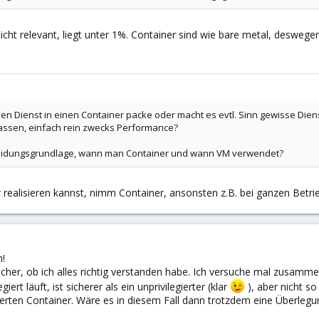
ht relevant, liegt unter 1%. Container sind wie bare metal, deswegen
 jeden Dienst in einen Container packe oder macht es evtl. Sinn gewisse D
assen, einfach rein zwecks Performance?
heidungsgrundlage, wann man Container und wann VM verwendet?
 realisieren kannst, nimm Container, ansonsten z.B. bei ganzen Be
n!
icher, ob ich alles richtig verstanden habe. Ich versuche mal zusammen
giert läuft, ist sicherer als ein unprivilegierter (klar
), aber nicht so
gierten Container. Wäre es in diesem Fall dann trotzdem eine Überlegu