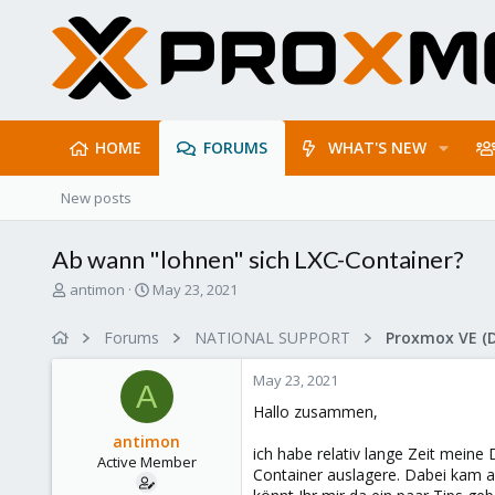
HOME
FORUMS
WHAT'S NEW
New posts
Ab wann "lohnen" sich LXC-Container?
T
S
antimon
May 23, 2021
h
t
r
a
Forums
NATIONAL SUPPORT
Proxmox VE (
e
r
a
t
May 23, 2021
d
d
A
s
a
Hallo zusammen,
t
t
antimon
a
e
ich habe relativ lange Zeit meine
Active Member
r
Container auslagere. Dabei kam a
t