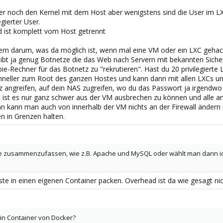
immer noch den Kernel mit dem Host aber wenigstens sind die User im L
gierter User.
d ist komplett vom Host getrennt
llem darum, was da möglich ist, wenn mal eine VM oder ein LXC gehack
Gibt ja genug Botnetze die das Web nach Servern mit bekannten Siche
Rechner für das Botnetz zu "rekrutieren". Hast du 20 privilegierte
chneller zum Root des ganzen Hostes und kann dann mit allen LXCs u
angreifen, auf dein NAS zugreifen, wo du das Passwort ja irgendwo 
n ist es nur ganz schwer aus der VM ausbrechen zu können und alle a
nn kann man auch von innerhalb der VM nichts an der Firewall änder
 in Grenzen halten.
e zusammenzufassen, wie z.B. Apache und MySQL oder wählt man dann ide
ste in einen eigenen Container packen. Overhead ist da wie gesagt ni
ein Container von Docker?