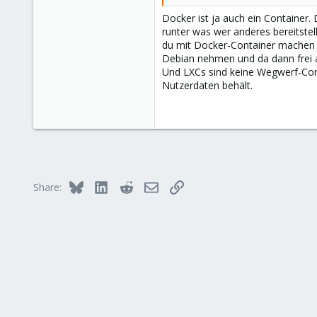
Docker ist ja auch ein Container.
runter was wer anderes bereitstel
du mit Docker-Container machen k
Debian nehmen und da dann frei a
Und LXCs sind keine Wegwerf-Cont
Nutzerdaten behält.
Bluesky
LinkedIn
Reddit
Email
Link
Share: