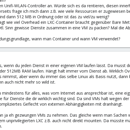
ben?
n Unifi-WLAN-Controller an. Würde sich es da rentieren, diesen inner
rseits frage ich mich dann z.B. wie viele Ressourcen er zugewiesen b
ind dann 512 MB in Ordnung oder ist das zu viel/zu wenig?
sagt wie viel Overhead ein LXC-Container braucht gegenüber Bare Metal?
tl. Sinn gewisse Dienste zusammen in eine VM zu packen? Mal die Ab
eidungsgrundlage, wann man Container und wann VM verwendet?
es, wenn du jeden Dienst in einer eigenen VM laufen lässt. Da musst 
er 512MB RAM laufen. Hängt halt immer vom Dienst ab. Wirklich Over
s nimmst, aber wenn du immer das selbe Linux als Basis nutzt, dann
n auch nicht mehr so wild ist.
u mindestens für alles, was vom Internet aus ansprechbar ist, eine 
für Dienste die dir wirklich wichtig sind. Da sind VMs halt wegen der v
ompliziertes Geflecht von externen Abhängigkeiten mit dranhängt.
man ja eh gezwungen VMs zu nehmen. Das gleiche wenn man Sachen w
m unprivilegierten LXC z.B. auch nicht direkt mounten. Da müsste 
n.