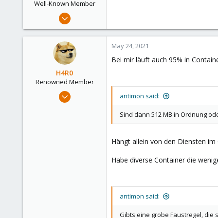
Well-Known Member
Dec 8, 2018
66
7
May 24, 2021
48
Bei mir läuft auch 95% in Contain
51
H4R0
Renowned Member
Apr 5, 2020
antimon said:
618
Sind dann 512 MB in Ordnung oder
143
88
Hängt allein von den Diensten im 
Habe diverse Container die weni
antimon said:
Gibts eine grobe Faustregel, die