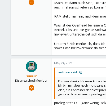
Mar 21, 2021
Macht es dann auch Sinn, Dienst
45
auch mal rumschieben zu können
4
RAM stellt man ein, nachdem man 
28
45
Was ist der Overhead bei einem Co
Kernel, Libs und die ganze Softw
Inwieweit unterscheidet sich da e
Unterm Strich merke ich, dass i
sowas wie ioBroker wäre da siche
May 24, 2021
antimon said:
Dunuin
Distinguished Member
Erst mal danke für eure Antworte
Ich bin mir aber noch nicht ganz 
Jun 30, 2020
Also, ein Container der nicht privil
14,795
gehts nicht in einem unprivilegi
4,874
privilegierter LXC: ganz wenig Is
290