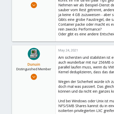
könnt Ihr mir da ein paar Tips ge
e
Mar 21, 2021
Nehmen wir als Beispiel-Dienst de
r
45
sauber vom Rest getrennt, andere
ja keine 4 GB zuzuweisen - aber s
4
Gibts eine grobe Faustregel, die 
28
Container packe oder macht es ev
45
rein zwecks Performance?
Oder gibt es eine andere Entsch
May 24, 2021
Am sichersten und stabilsten ist 
auch wunderbar mit nur 256MB od
Dunuin
parallel laufen muss, wenn du VM
Distinguished Member
Kernel deduplizieren, dass das dan
Jun 30, 2020
14,795
Wegen der Sicherheit würde ich z
doch mal was passiert. Das gleiche 
4,874
können und da nicht ein ganzes k
290
Germany
Und bei Windows oder Unix ist 
NFS/SMB Shares kannst du in eine
isolierten privilegierten LXC greife