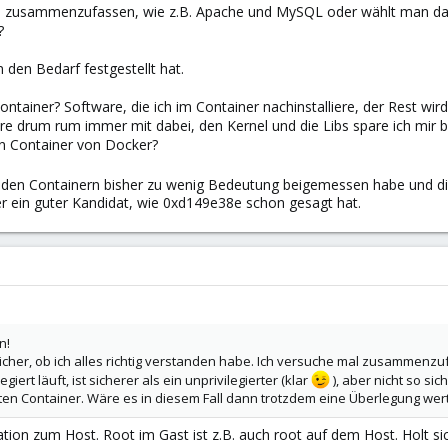
e zusammenzufassen, wie z.B. Apache und MySQL oder wählt man dann
?
den Bedarf festgestellt hat.
ntainer? Software, die ich im Container nachinstalliere, der Rest w
are drum rum immer mit dabei, den Kernel und die Libs spare ich mir 
in Container von Docker?
ch den Containern bisher zu wenig Bedeutung beigemessen habe und 
r ein guter Kandidat, wie 0xd149e38e schon gesagt hat.
n!
sicher, ob ich alles richtig verstanden habe. Ich versuche mal zusammenzufas
egiert läuft, ist sicherer als ein unprivilegierter (klar
), aber nicht so si
erten Container. Wäre es in diesem Fall dann trotzdem eine Überlegung wer
olation zum Host. Root im Gast ist z.B. auch root auf dem Host. Holt s