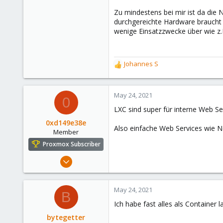
Zu mindestens bei mir ist da die 
durchgereichte Hardware braucht 
wenige Einsatzzwecke über wie z.
Johannes S
R
e
a
c
May 24, 2021
0
t
LXC sind super für interne Web Se
i
o
0xd149e38e
Also einfache Web Services wie Ne
n
Member
s
Proxmox Subscriber
:
Feb 27, 2021
93
19
May 24, 2021
B
13
Ich habe fast alles als Container 
bytegetter